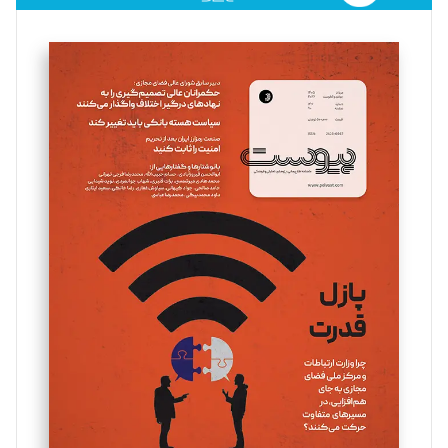
فائزه فتحی رستمی
تحریریه
سروش کرمیان
تحریریه
مینا پاکدل
تحریریه
یسنا امان‌پور
تحریریه
ملینا جعفری
تحریریه