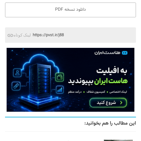
دانلود نسخه PDF
https://pvst.ir/j88
لینک کوتاه
این مطالب را هم بخوانید: