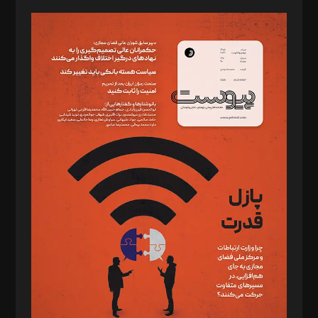
صاحب امتیاز: موسسه پرسش (پویندگان راز ستاره شمال)
مدیر مسئول: محمدباقر اثنی‌عشری
سردبیر: مهرک محمودی
دبیر تحریریه: میثم قاسمی
د‌بیر ناداستان: سمانه سمیع
د‌بیر خدمت و تجارت: ابوالفضل رجبی
د‌بیر حقوق فناوری: حسام‌الدین ایپکچی
د‌بیر پیوست جهان: مینا پاکدل
د‌بیر تحریریه آنلاین: بابک نقاش
تحریریه‌: مجتبی محمود‌ی، آرش برهمند، یسنا امان‌پور، سروش کرمیان،
مصطفی مسجدی آرانی، ابوالفضل رجبی، زهرا فکرانه، فائزه فتحی
رستمی،مصطفی باستان
ویرایش: نگار استاد‌‌آقا
طراح یونیفرم: مجید توکلی
فیلمبرداری و عکاسی: امیر شفیعی، مانی لطفی زاده
گرافیک و صفحه‌آرایی: سید‌سبحان‌علی ثابت