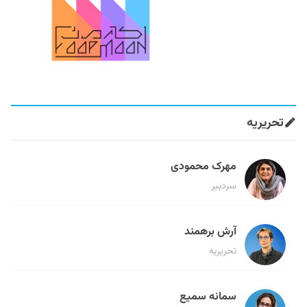
تحریریه
مهرک محمودی
سردبیر
آرش برهمند
تحریریه
سمانه سمیع