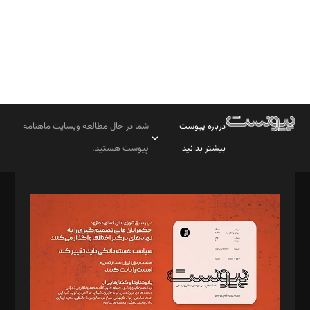
درباره پیوست
شما در حال مطالعه وبسایت ماهنامه
بیشتر بدانید
پیوست هستید.
صاحب امتیاز: موسسه پرسش (پویندگان راز ستاره شمال)
مدیر مسئول: محمدباقر اثنی‌عشری
سردبیر: مهرک محمودی
دبیر تحریریه: میثم قاسمی
د‌بیر ناداستان: سمانه سمیع
د‌بیر خدمت و تجارت: ابوالفضل رجبی
د‌بیر حقوق فناوری: حسام‌الدین ایپکچی