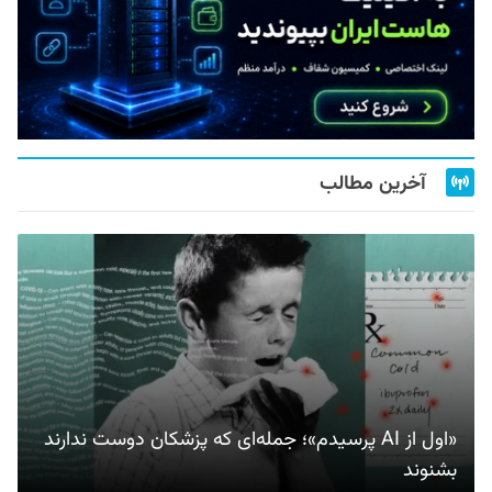
آخرین مطالب
«اول از AI پرسیدم»؛ جمله‌ای که پزشکان دوست ندارند
بشنوند