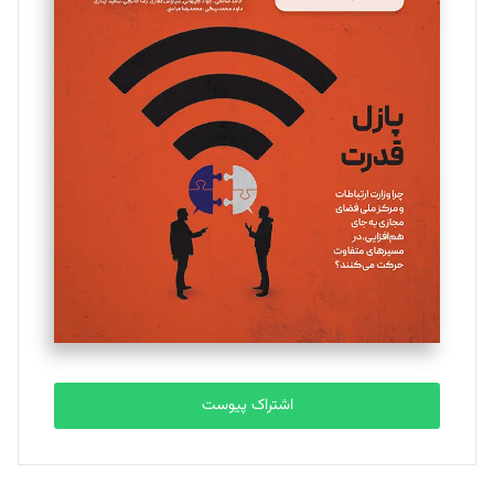
مینا پاکدل
تحریریه
یسنا امان‌پور
تحریریه
ملینا جعفری
تحریریه
مصطفی مسجدی آرانی
تحریریه
اشتراک پیوست
بابک نقاش
تحریریه