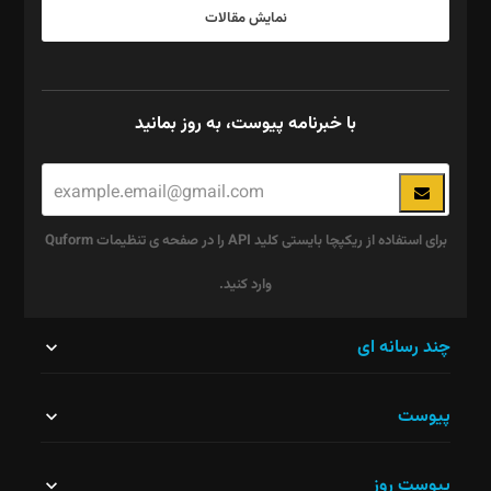
نمایش مقالات
با خبرنامه پیوست، به روز بمانید
برای استفاده از ریکپچا بایستی کلید API را در صفحه ی تنظیمات Quform
وارد کنید.
این
چند رسانه ای
قسمت
پیوست
نباید
خالی
پیوست روز