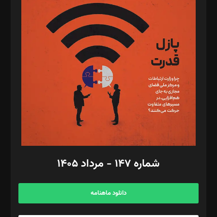
د‌بیر پیوست جهان: مینا پاکدل
د‌بیر تحریریه آنلاین: بابک نقاش
تحریریه‌: مجتبی محمود‌ی، آرش برهمند، یسنا امان‌پور، سروش کرمیان،
مصطفی مسجدی آرانی، ابوالفضل رجبی، زهرا فکرانه، فائزه فتحی
رستمی،مصطفی باستان
ویرایش: نگار استاد‌‌آقا
طراح یونیفرم: مجید توکلی
فیلمبرداری و عکاسی: امیر شفیعی، مانی لطفی زاده
گرافیک و صفحه‌آرایی: سید‌سبحان‌علی ثابت
مد‌یر توسعه تجاری: کامبیز برید‌
امور مالی: شاپور رهبری، محمد‌ کاظمی‌نیا
امور اد‌اری: راضیه محمود‌ی
شماره ۱۴۷ - مرداد ۱۴۰۵
مرکز تماس: ۰۲۱۴۲۸۲۴۰۰۰
آگهی و مشترکین: ۰۹۱۹۹۹۹۰۴۵۴
دانلود ماهنامه