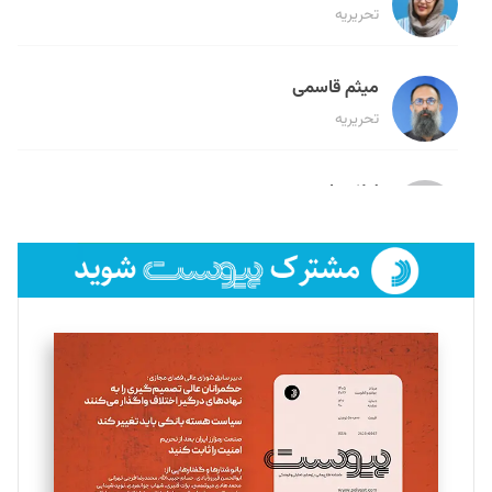
تحریریه
میثم قاسمی
تحریریه
لیلا حنارود
تحریریه
فائزه فتحی رستمی
تحریریه
سروش کرمیان
تحریریه