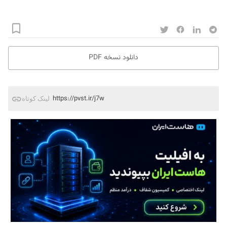
دانلود نسخه PDF
https://pvst.ir/j7w
لینک کوتاه