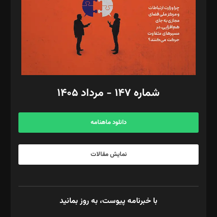
ویرایش: نگار استاد‌‌آقا
طراح یونیفرم: مجید توکلی
فیلمبرداری و عکاسی: امیر شفیعی، مانی لطفی زاده
گرافیک و صفحه‌آرایی: سید‌سبحان‌علی ثابت
مد‌یر توسعه تجاری: کامبیز برید‌
امور مالی: شاپور رهبری، محمد‌ کاظمی‌نیا
امور اد‌اری: راضیه محمود‌ی
شماره ۱۴۷ - مرداد ۱۴۰۵
مرکز تماس: ۰۲۱۴۲۸۲۴۰۰۰
آگهی و مشترکین: ۰۹۱۹۹۹۹۰۴۵۴
دانلود ماهنامه
نمایش مقالات
با خبرنامه پیوست، به روز بمانید