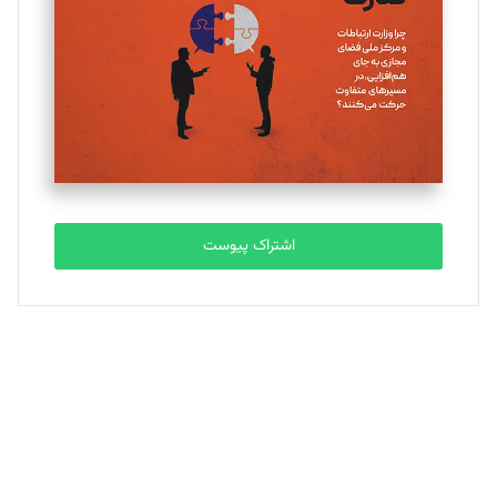
ملینا جعفری
تحریریه
مصطفی مسجدی آرانی
تحریریه
اشتراک پیوست
بابک نقاش
تحریریه