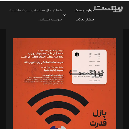
درباره پیوست
شما در حال مطالعه وبسایت ماهنامه
بیشتر بدانید
پیوست هستید.
صاحب امتیاز: موسسه پرسش (پویندگان راز ستاره شمال)
مدیر مسئول: محمدباقر اثنی‌عشری
سردبیر: مهرک محمودی
دبیر تحریریه: میثم قاسمی
د‌بیر ناداستان: سمانه سمیع
د‌بیر خدمت و تجارت: ابوالفضل رجبی
د‌بیر حقوق فناوری: حسام‌الدین ایپکچی
د‌بیر پیوست جهان: مینا پاکدل
د‌بیر تحریریه آنلاین: بابک نقاش
تحریریه‌: مجتبی محمود‌ی، آرش برهمند، یسنا امان‌پور، سروش کرمیان،
مصطفی مسجدی آرانی، ابوالفضل رجبی، زهرا فکرانه، فائزه فتحی
رستمی،مصطفی باستان