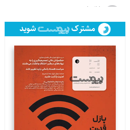
لیلا حنارود
تحریریه
فائزه فتحی رستمی
تحریریه
سروش کرمیان
تحریریه
مینا پاکدل
تحریریه
یسنا امان‌پور
تحریریه