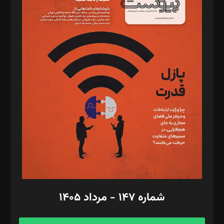
د‌بیر خدمت و تجارت: ابوالفضل رجبی
د‌بیر حقوق فناوری: حسام‌الدین ایپکچی
د‌بیر پیوست جهان: مینا پاکدل
د‌بیر تحریریه آنلاین: بابک نقاش
تحریریه‌: مجتبی محمود‌ی، آرش برهمند، یسنا امان‌پور، سروش کرمیان،
مصطفی مسجدی آرانی، ابوالفضل رجبی، زهرا فکرانه، فائزه فتحی
رستمی،مصطفی باستان
ویرایش: نگار استاد‌‌آقا
طراح یونیفرم: مجید توکلی
فیلمبرداری و عکاسی: امیر شفیعی، مانی لطفی زاده
گرافیک و صفحه‌آرایی: سید‌سبحان‌علی ثابت
مد‌یر توسعه تجاری: کامبیز برید‌
امور مالی: شاپور رهبری، محمد‌ کاظمی‌نیا
امور اد‌اری: راضیه محمود‌ی
شماره ۱۴۷ - مرداد ۱۴۰۵
مرکز تماس: ۰۲۱۴۲۸۲۴۰۰۰
آگهی و مشترکین: ۰۹۱۹۹۹۹۰۴۵۴