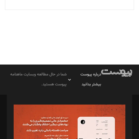
بابک نقاش
تحریریه
درباره پیوست
شما در حال مطالعه وبسایت ماهنامه
بیشتر بدانید
پیوست هستید.
صاحب امتیاز: موسسه پرسش (پویندگان راز ستاره شمال)
مدیر مسئول: محمدباقر اثنی‌عشری
سردبیر: مهرک محمودی
دبیر تحریریه: میثم قاسمی
د‌بیر ناداستان: سمانه سمیع