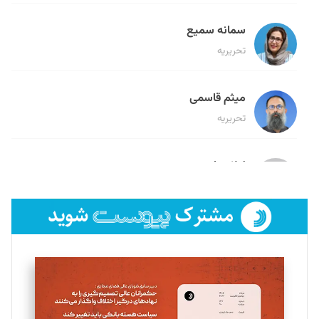
سمانه سمیع
تحریریه
میثم قاسمی
تحریریه
لیلا حنارود
تحریریه
فائزه فتحی رستمی
تحریریه
سروش کرمیان