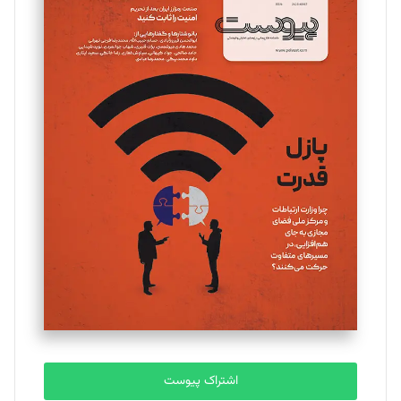
تحریریه
مینا پاکدل
تحریریه
یسنا امان‌پور
تحریریه
ملینا جعفری
تحریریه
مصطفی مسجدی آرانی
تحریریه
اشتراک پیوست