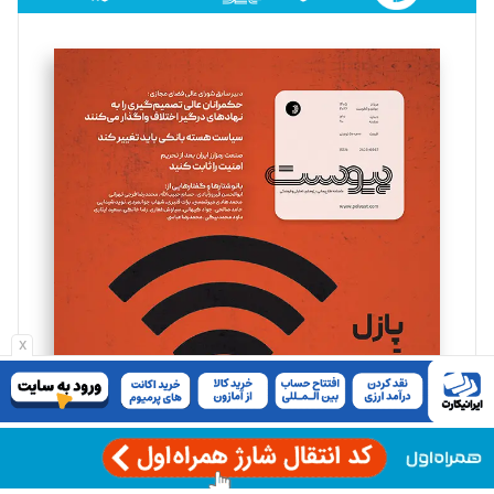
فائزه فتحی رستمی
تحریریه
سروش کرمیان
تحریریه
مینا پاکدل
تحریریه
یسنا امان‌پور
x
تحریریه
ملینا جعفری
تحریریه