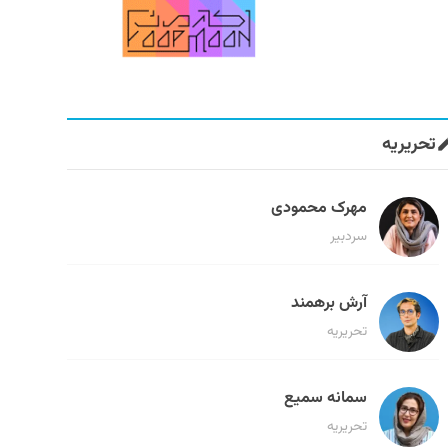
تحریریه
مهرک محمودی
سردبیر
آرش برهمند
تحریریه
سمانه سمیع
تحریریه