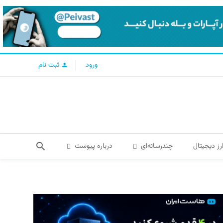
ورود
ثبت نام
رز دیجیتال
چندرسانه‌ای
درباره پیوست