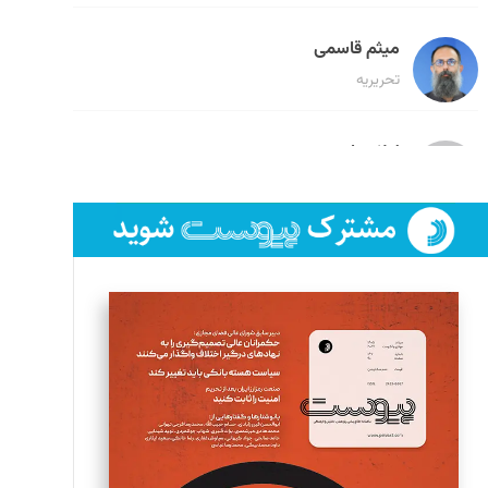
میثم قاسمی
تحریریه
لیلا حنارود
تحریریه
فائزه فتحی رستمی
تحریریه
سروش کرمیان
تحریریه
مینا پاکدل