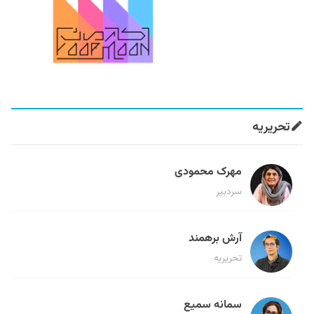
تحریریه
مهرک محمودی
سردبیر
آرش برهمند
تحریریه
سمانه سمیع