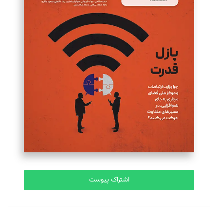
مینا پاکدل
تحریریه
یسنا امان‌پور
تحریریه
ملینا جعفری
تحریریه
مصطفی مسجدی آرانی
تحریریه
اشتراک پیوست
بابک نقاش
تحریریه