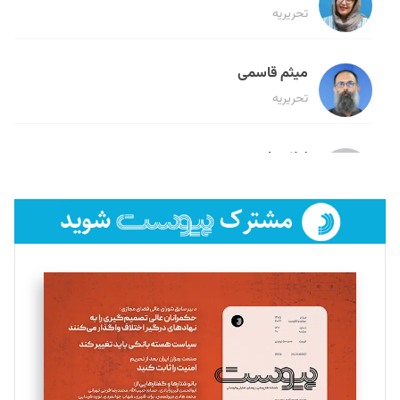
تحریریه
میثم قاسمی
تحریریه
لیلا حنارود
تحریریه
فائزه فتحی رستمی
تحریریه
سروش کرمیان
تحریریه