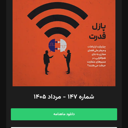
د‌بیر پیوست جهان: مینا پاکدل
د‌بیر تحریریه آنلاین: بابک نقاش
تحریریه‌: مجتبی محمود‌ی، آرش برهمند، یسنا امان‌پور، سروش کرمیان،
مصطفی مسجدی آرانی، ابوالفضل رجبی، زهرا فکرانه، فائزه فتحی
رستمی،مصطفی باستان
ویرایش: نگار استاد‌‌آقا
طراح یونیفرم: مجید توکلی
فیلمبرداری و عکاسی: امیر شفیعی، مانی لطفی زاده
گرافیک و صفحه‌آرایی: سید‌سبحان‌علی ثابت
مد‌یر توسعه تجاری: کامبیز برید‌
امور مالی: شاپور رهبری، محمد‌ کاظمی‌نیا
امور اد‌اری: راضیه محمود‌ی
شماره ۱۴۷ - مرداد ۱۴۰۵
مرکز تماس: ۰۲۱۴۲۸۲۴۰۰۰
آگهی و مشترکین: ۰۹۱۹۹۹۹۰۴۵۴
دانلود ماهنامه