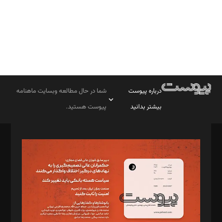
درباره پیوست
شما در حال مطالعه وبسایت ماهنامه
بیشتر بدانید
پیوست هستید.
صاحب امتیاز: موسسه پرسش (پویندگان راز ستاره شمال)
مدیر مسئول: محمدباقر اثنی‌عشری
سردبیر: مهرک محمودی
دبیر تحریریه: میثم قاسمی
د‌بیر ناداستان: سمانه سمیع
د‌بیر خدمت و تجارت: ابوالفضل رجبی
د‌بیر حقوق فناوری: حسام‌الدین ایپکچی