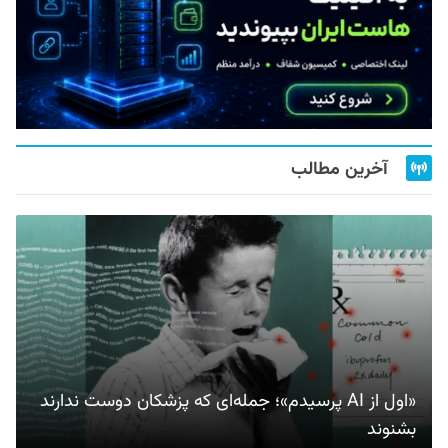
آخرین مطالب
«اول از AI پرسیدم»؛ جمله‌ای که پزشکان دوست ندارند
بشنوند