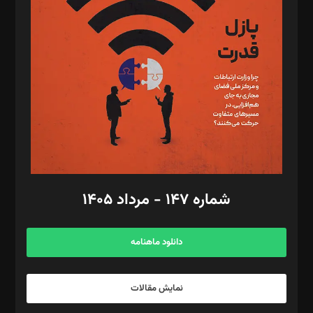
تحریریه‌: مجتبی محمود‌ی، آرش برهمند، یسنا امان‌پور، سروش کرمیان،
مصطفی مسجدی آرانی، ابوالفضل رجبی، زهرا فکرانه، فائزه فتحی
رستمی،مصطفی باستان
ویرایش: نگار استاد‌‌آقا
طراح یونیفرم: مجید توکلی
فیلمبرداری و عکاسی: امیر شفیعی، مانی لطفی زاده
گرافیک و صفحه‌آرایی: سید‌سبحان‌علی ثابت
مد‌یر توسعه تجاری: کامبیز برید‌
امور مالی: شاپور رهبری، محمد‌ کاظمی‌نیا
امور اد‌اری: راضیه محمود‌ی
شماره ۱۴۷ - مرداد ۱۴۰۵
مرکز تماس: ۰۲۱۴۲۸۲۴۰۰۰
آگهی و مشترکین: ۰۹۱۹۹۹۹۰۴۵۴
دانلود ماهنامه
نمایش مقالات