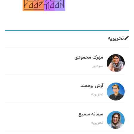
تحریریه
مهرک محمودی
سردبیر
آرش برهمند
تحریریه
سمانه سمیع
تحریریه