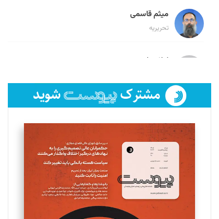
میثم قاسمی
تحریریه
لیلا حنارود
تحریریه
فائزه فتحی رستمی
تحریریه
سروش کرمیان
تحریریه
مینا پاکدل
تحریریه