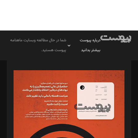
درباره پیوست
شما در حال مطالعه وبسایت ماهنامه
بیشتر بدانید
پیوست هستید.
صاحب امتیاز: موسسه پرسش (پویندگان راز ستاره شمال)
مدیر مسئول: محمدباقر اثنی‌عشری
سردبیر: مهرک محمودی
دبیر تحریریه: میثم قاسمی
د‌بیر ناداستان: سمانه سمیع
د‌بیر خدمت و تجارت: ابوالفضل رجبی
د‌بیر حقوق فناوری: حسام‌الدین ایپکچی
د‌بیر پیوست جهان: مینا پاکدل
د‌بیر تحریریه آنلاین: بابک نقاش