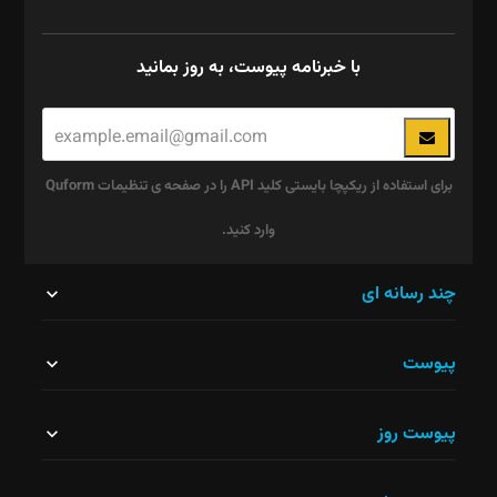
با خبرنامه پیوست، به روز بمانید
برای استفاده از ریکپچا بایستی کلید API را در صفحه ی تنظیمات Quform
وارد کنید.
این
چند رسانه ای
قسمت
پیوست
نباید
خالی
پیوست روز
رها