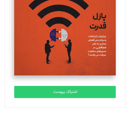
یسنا امان‌پور
تحریریه
ملینا جعفری
تحریریه
مصطفی مسجدی آرانی
تحریریه
اشتراک پیوست
بابک نقاش
تحریریه