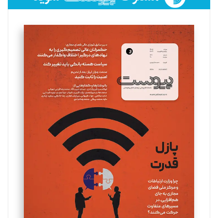
فائزه فتحی رستمی
تحریریه
سروش کرمیان
تحریریه
مینا پاکدل
تحریریه
یسنا امان‌پور
تحریریه
ملینا جعفری
تحریریه