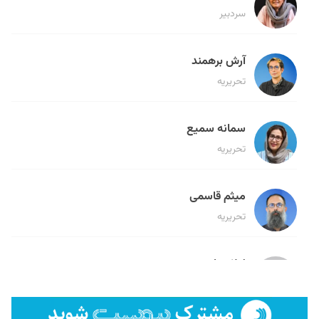
سردبیر
آرش برهمند
تحریریه
سمانه سمیع
تحریریه
میثم قاسمی
تحریریه
لیلا حنارود
تحریریه