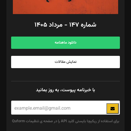
مد‌یر توسعه تجاری: کامبیز برید‌
امور مالی: شاپور رهبری، محمد‌ کاظمی‌نیا
امور اد‌اری: راضیه محمود‌ی
شماره ۱۴۷ - مرداد ۱۴۰۵
مرکز تماس: ۰۲۱۴۲۸۲۴۰۰۰
آگهی و مشترکین: ۰۹۱۹۹۹۹۰۴۵۴
دانلود ماهنامه
نمایش مقالات
با خبرنامه پیوست، به روز بمانید
برای استفاده از ریکپچا بایستی کلید API را در صفحه ی تنظیمات Quform