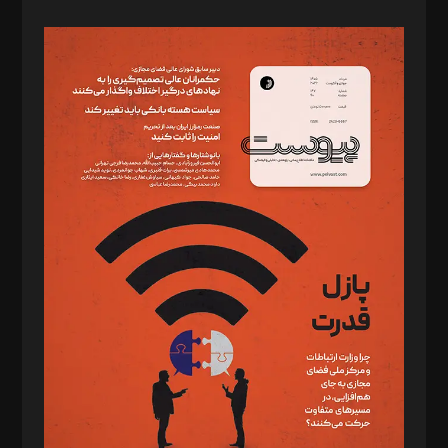
صاحب امتیاز: موسسه پرسش (پویندگان راز ستاره شمال)
مدیر مسئول: محمدباقر اثنی‌عشری
سردبیر: مهرک محمودی
دبیر تحریریه: میثم قاسمی
د‌بیر ناداستان: سمانه سمیع
د‌بیر خدمت و تجارت: ابوالفضل رجبی
د‌بیر حقوق فناوری: حسام‌الدین ایپکچی
د‌بیر پیوست جهان: مینا پاکدل
د‌بیر تحریریه آنلاین: بابک نقاش
تحریریه‌: مجتبی محمود‌ی، آرش برهمند، یسنا امان‌پور، سروش کرمیان،
مصطفی مسجدی آرانی، ابوالفضل رجبی، زهرا فکرانه، فائزه فتحی
رستمی،مصطفی باستان
ویرایش: نگار استاد‌‌آقا
طراح یونیفرم: مجید توکلی
فیلمبرداری و عکاسی: امیر شفیعی، مانی لطفی زاده
گرافیک و صفحه‌آرایی: سید‌سبحان‌علی ثابت