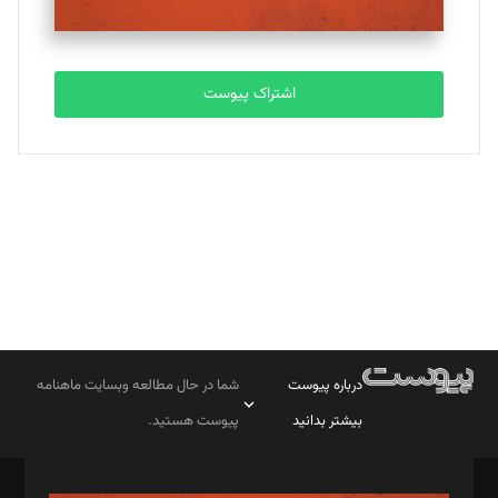
مصطفی مسجدی آرانی
تحریریه
اشتراک پیوست
بابک نقاش
تحریریه
درباره پیوست
شما در حال مطالعه وبسایت ماهنامه
بیشتر بدانید
پیوست هستید.
صاحب امتیاز: موسسه پرسش (پویندگان راز ستاره شمال)