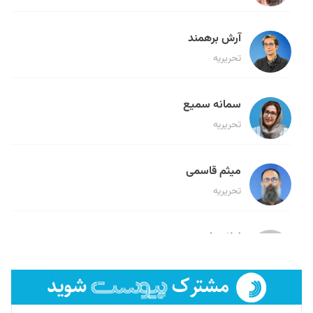
آرش برهمند
تحریریه
سمانه سمیع
تحریریه
میثم قاسمی
تحریریه
لیلا حنارود
تحریریه
فائزه فتحی رستمی