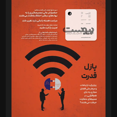
مدیر مسئول: محمدباقر اثنی‌عشری
سردبیر: مهرک محمودی
دبیر تحریریه: میثم قاسمی
د‌بیر ناداستان: سمانه سمیع
د‌بیر خدمت و تجارت: ابوالفضل رجبی
د‌بیر حقوق فناوری: حسام‌الدین ایپکچی
د‌بیر پیوست جهان: مینا پاکدل
د‌بیر تحریریه آنلاین: بابک نقاش
تحریریه‌: مجتبی محمود‌ی، آرش برهمند، یسنا امان‌پور، سروش کرمیان،
مصطفی مسجدی آرانی، ابوالفضل رجبی، زهرا فکرانه، فائزه فتحی
رستمی،مصطفی باستان
ویرایش: نگار استاد‌‌آقا
طراح یونیفرم: مجید توکلی
فیلمبرداری و عکاسی: امیر شفیعی، مانی لطفی زاده
گرافیک و صفحه‌آرایی: سید‌سبحان‌علی ثابت
مد‌یر توسعه تجاری: کامبیز برید‌