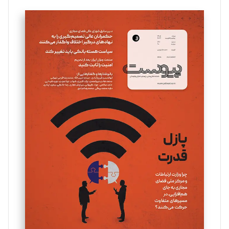
تحریریه
سروش کرمیان
تحریریه
مینا پاکدل
تحریریه
یسنا امان‌پور
تحریریه
ملینا جعفری
تحریریه