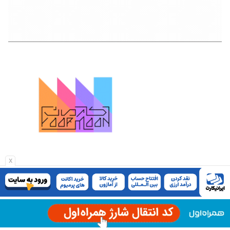
x
تحریریه
مهرک محمودی
سردبیر