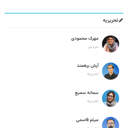
تحریریه
مهرک محمودی
سردبیر
آرش برهمند
تحریریه
سمانه سمیع
تحریریه
میثم قاسمی