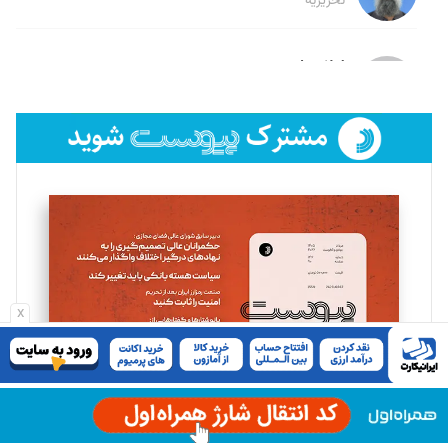
تحریریه
لیلا حنارود
تحریریه
فائزه فتحی رستمی
تحریریه
سروش کرمیان
تحریریه
x
مینا پاکدل
تحریریه
یسنا امان‌پور