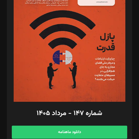
د‌بیر حقوق فناوری: حسام‌الدین ایپکچی
د‌بیر پیوست جهان: مینا پاکدل
د‌بیر تحریریه آنلاین: بابک نقاش
تحریریه‌: مجتبی محمود‌ی، آرش برهمند، یسنا امان‌پور، سروش کرمیان،
مصطفی مسجدی آرانی، ابوالفضل رجبی، زهرا فکرانه، فائزه فتحی
رستمی،مصطفی باستان
ویرایش: نگار استاد‌‌آقا
طراح یونیفرم: مجید توکلی
فیلمبرداری و عکاسی: امیر شفیعی، مانی لطفی زاده
گرافیک و صفحه‌آرایی: سید‌سبحان‌علی ثابت
مد‌یر توسعه تجاری: کامبیز برید‌
امور مالی: شاپور رهبری، محمد‌ کاظمی‌نیا
امور اد‌اری: راضیه محمود‌ی
شماره ۱۴۷ - مرداد ۱۴۰۵
مرکز تماس: ۰۲۱۴۲۸۲۴۰۰۰
آگهی و مشترکین: ۰۹۱۹۹۹۹۰۴۵۴
دانلود ماهنامه