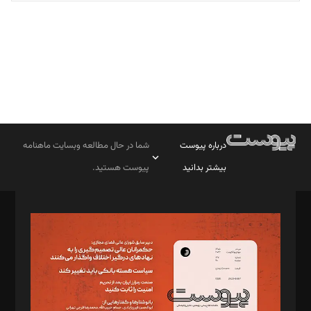
تحریریه
درباره پیوست
شما در حال مطالعه وبسایت ماهنامه
بیشتر بدانید
پیوست هستید.
صاحب امتیاز: موسسه پرسش (پویندگان راز ستاره شمال)
مدیر مسئول: محمدباقر اثنی‌عشری
سردبیر: مهرک محمودی
دبیر تحریریه: میثم قاسمی
د‌بیر ناداستان: سمانه سمیع
د‌بیر خدمت و تجارت: ابوالفضل رجبی