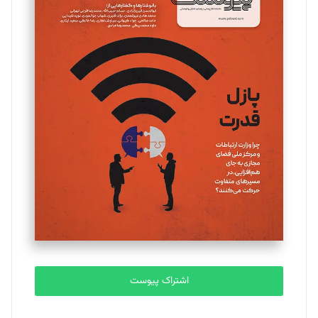
مینا پاکدل
تحریریه
یسنا امان‌پور
تحریریه
ملینا جعفری
تحریریه
مصطفی مسجدی آرانی
تحریریه
اشتراک پیوست
بابک نقاش