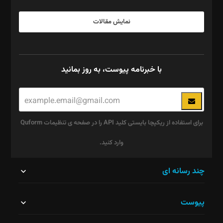
نمایش مقالات
با خبرنامه پیوست، به روز بمانید
برای استفاده از ریکپچا بایستی کلید API را در صفحه ی تنظیمات Quform
وارد کنید.
این
چند رسانه ای
قسمت
پیوست
نباید
خالی