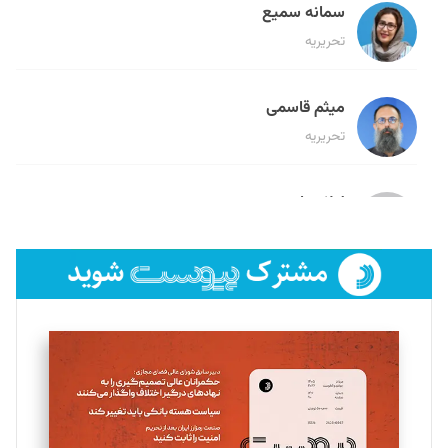
سمانه سمیع
تحریریه
میثم قاسمی
تحریریه
لیلا حنارود
تحریریه
فائزه فتحی رستمی
تحریریه
سروش کرمیان
تحریریه