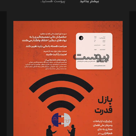
بیشتر بدانید
پیوست هستید.
صاحب امتیاز: موسسه پرسش (پویندگان راز ستاره شمال)
مدیر مسئول: محمدباقر اثنی‌عشری
سردبیر: مهرک محمودی
دبیر تحریریه: میثم قاسمی
د‌بیر ناداستان: سمانه سمیع
د‌بیر خدمت و تجارت: ابوالفضل رجبی
د‌بیر حقوق فناوری: حسام‌الدین ایپکچی
د‌بیر پیوست جهان: مینا پاکدل
د‌بیر تحریریه آنلاین: بابک نقاش
تحریریه‌: مجتبی محمود‌ی، آرش برهمند، یسنا امان‌پور، سروش کرمیان،
مصطفی مسجدی آرانی، ابوالفضل رجبی، زهرا فکرانه، فائزه فتحی
رستمی،مصطفی باستان
ویرایش: نگار استاد‌‌آقا
طراح یونیفرم: مجید توکلی
فیلمبرداری و عکاسی: امیر شفیعی، مانی لطفی زاده