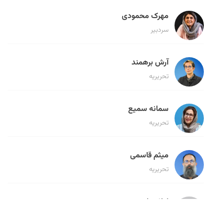
مهرک محمودی
سردبیر
آرش برهمند
تحریریه
سمانه سمیع
تحریریه
میثم قاسمی
تحریریه
لیلا حنارود
تحریریه