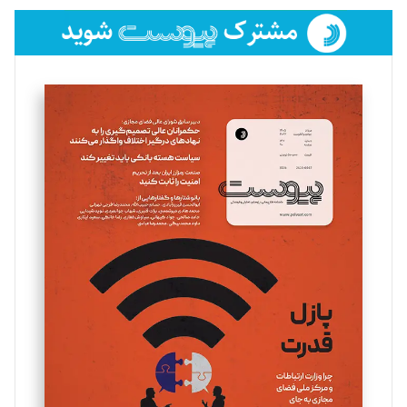
فائزه فتحی رستمی
تحریریه
سروش کرمیان
تحریریه
مینا پاکدل
تحریریه
یسنا امان‌پور
تحریریه
ملینا جعفری