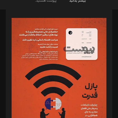
بیشتر بدانید
پیوست هستید.
صاحب امتیاز: موسسه پرسش (پویندگان راز ستاره شمال)
مدیر مسئول: محمدباقر اثنی‌عشری
سردبیر: مهرک محمودی
دبیر تحریریه: میثم قاسمی
د‌بیر ناداستان: سمانه سمیع
د‌بیر خدمت و تجارت: ابوالفضل رجبی
د‌بیر حقوق فناوری: حسام‌الدین ایپکچی
د‌بیر پیوست جهان: مینا پاکدل
د‌بیر تحریریه آنلاین: بابک نقاش
تحریریه‌: مجتبی محمود‌ی، آرش برهمند، یسنا امان‌پور، سروش کرمیان،
مصطفی مسجدی آرانی، ابوالفضل رجبی، زهرا فکرانه، فائزه فتحی
رستمی،مصطفی باستان
ویرایش: نگار استاد‌‌آقا
طراح یونیفرم: مجید توکلی
فیلمبرداری و عکاسی: امیر شفیعی، مانی لطفی زاده