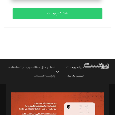
اشتراک پیوست
درباره پیوست
شما در حال مطالعه وبسایت ماهنامه
بیشتر بدانید
پیوست هستید.
صاحب امتیاز: موسسه پرسش (پویندگان راز ستاره شمال)
مدیر مسئول: محمدباقر اثنی‌عشری
سردبیر: مهرک محمودی
دبیر تحریریه: میثم قاسمی