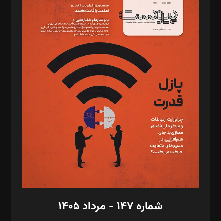
د‌بیر ناداستان: سمانه سمیع
د‌بیر خدمت و تجارت: ابوالفضل رجبی
د‌بیر حقوق فناوری: حسام‌الدین ایپکچی
د‌بیر پیوست جهان: مینا پاکدل
د‌بیر تحریریه آنلاین: بابک نقاش
تحریریه‌: مجتبی محمود‌ی، آرش برهمند، یسنا امان‌پور، سروش کرمیان،
مصطفی مسجدی آرانی، ابوالفضل رجبی، زهرا فکرانه، فائزه فتحی
رستمی،مصطفی باستان
ویرایش: نگار استاد‌‌آقا
طراح یونیفرم: مجید توکلی
فیلمبرداری و عکاسی: امیر شفیعی، مانی لطفی زاده
گرافیک و صفحه‌آرایی: سید‌سبحان‌علی ثابت
مد‌یر توسعه تجاری: کامبیز برید‌
امور مالی: شاپور رهبری، محمد‌ کاظمی‌نیا
امور اد‌اری: راضیه محمود‌ی
شماره ۱۴۷ - مرداد ۱۴۰۵
مرکز تماس: ۰۲۱۴۲۸۲۴۰۰۰