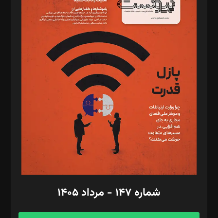
د‌بیر خدمت و تجارت: ابوالفضل رجبی
د‌بیر حقوق فناوری: حسام‌الدین ایپکچی
د‌بیر پیوست جهان: مینا پاکدل
د‌بیر تحریریه آنلاین: بابک نقاش
تحریریه‌: مجتبی محمود‌ی، آرش برهمند، یسنا امان‌پور، سروش کرمیان،
مصطفی مسجدی آرانی، ابوالفضل رجبی، زهرا فکرانه، فائزه فتحی
رستمی،مصطفی باستان
ویرایش: نگار استاد‌‌آقا
طراح یونیفرم: مجید توکلی
فیلمبرداری و عکاسی: امیر شفیعی، مانی لطفی زاده
گرافیک و صفحه‌آرایی: سید‌سبحان‌علی ثابت
مد‌یر توسعه تجاری: کامبیز برید‌
امور مالی: شاپور رهبری، محمد‌ کاظمی‌نیا
امور اد‌اری: راضیه محمود‌ی
شماره ۱۴۷ - مرداد ۱۴۰۵
مرکز تماس: ۰۲۱۴۲۸۲۴۰۰۰
آگهی و مشترکین: ۰۹۱۹۹۹۹۰۴۵۴