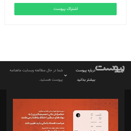
اشتراک پیوست
درباره پیوست
شما در حال مطالعه وبسایت ماهنامه
بیشتر بدانید
پیوست هستید.
صاحب امتیاز: موسسه پرسش (پویندگان راز ستاره شمال)
مدیر مسئول: محمدباقر اثنی‌عشری
سردبیر: مهرک محمودی
دبیر تحریریه: میثم قاسمی
د‌بیر ناداستان: سمانه سمیع