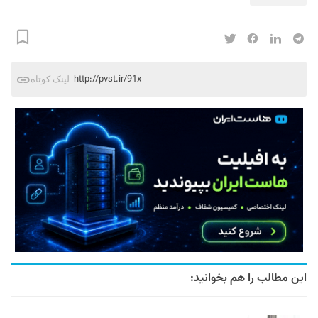
http://pvst.ir/91x
لینک کوتاه
این مطالب را هم بخوانید: