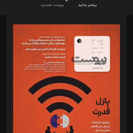
بیشتر بدانید
پیوست هستید.
صاحب امتیاز: موسسه پرسش (پویندگان راز ستاره شمال)
مدیر مسئول: محمدباقر اثنی‌عشری
سردبیر: مهرک محمودی
دبیر تحریریه: میثم قاسمی
د‌بیر ناداستان: سمانه سمیع
د‌بیر خدمت و تجارت: ابوالفضل رجبی
د‌بیر حقوق فناوری: حسام‌الدین ایپکچی
د‌بیر پیوست جهان: مینا پاکدل
د‌بیر تحریریه آنلاین: بابک نقاش
تحریریه‌: مجتبی محمود‌ی، آرش برهمند، یسنا امان‌پور، سروش کرمیان،
مصطفی مسجدی آرانی، ابوالفضل رجبی، زهرا فکرانه، فائزه فتحی
رستمی،مصطفی باستان
ویرایش: نگار استاد‌‌آقا
طراح یونیفرم: مجید توکلی