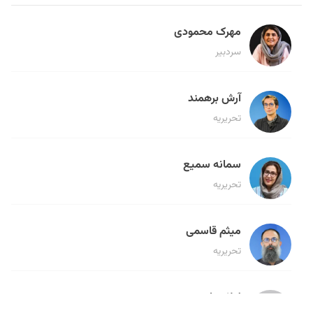
مهرک محمودی
سردبیر
آرش برهمند
تحریریه
سمانه سمیع
تحریریه
میثم قاسمی
تحریریه
لیلا حنارود