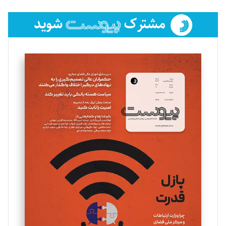
تحریریه
فائزه فتحی رستمی
تحریریه
سروش کرمیان
تحریریه
مینا پاکدل
تحریریه
یسنا امان‌پور
تحریریه