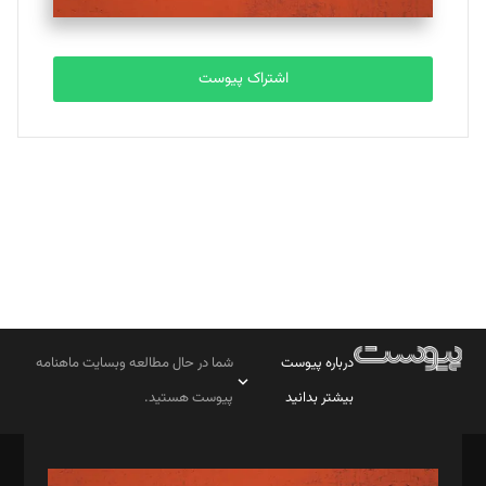
مصطفی مسجدی آرانی
تحریریه
اشتراک پیوست
بابک نقاش
تحریریه
درباره پیوست
شما در حال مطالعه وبسایت ماهنامه
بیشتر بدانید
پیوست هستید.
صاحب امتیاز: موسسه پرسش (پویندگان راز ستاره شمال)
مدیر مسئول: محمدباقر اثنی‌عشری