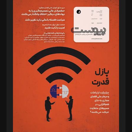
سردبیر: مهرک محمودی
دبیر تحریریه: میثم قاسمی
د‌بیر ناداستان: سمانه سمیع
د‌بیر خدمت و تجارت: ابوالفضل رجبی
د‌بیر حقوق فناوری: حسام‌الدین ایپکچی
د‌بیر پیوست جهان: مینا پاکدل
د‌بیر تحریریه آنلاین: بابک نقاش
تحریریه‌: مجتبی محمود‌ی، آرش برهمند، یسنا امان‌پور، سروش کرمیان،
مصطفی مسجدی آرانی، ابوالفضل رجبی، زهرا فکرانه، فائزه فتحی
رستمی،مصطفی باستان
ویرایش: نگار استاد‌‌آقا
طراح یونیفرم: مجید توکلی
فیلمبرداری و عکاسی: امیر شفیعی، مانی لطفی زاده
گرافیک و صفحه‌آرایی: سید‌سبحان‌علی ثابت
مد‌یر توسعه تجاری: کامبیز برید‌
امور مالی: شاپور رهبری، محمد‌ کاظمی‌نیا