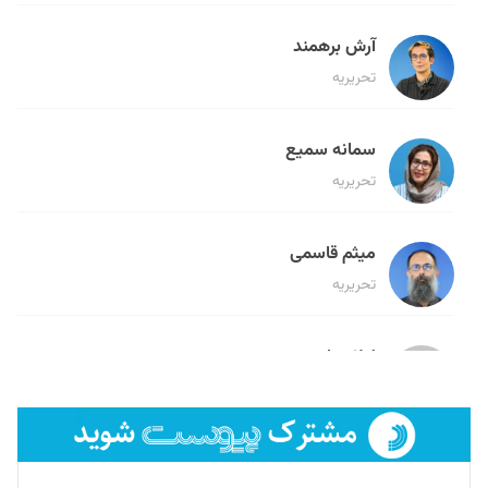
آرش برهمند
تحریریه
سمانه سمیع
تحریریه
میثم قاسمی
تحریریه
لیلا حنارود
تحریریه
فائزه فتحی رستمی