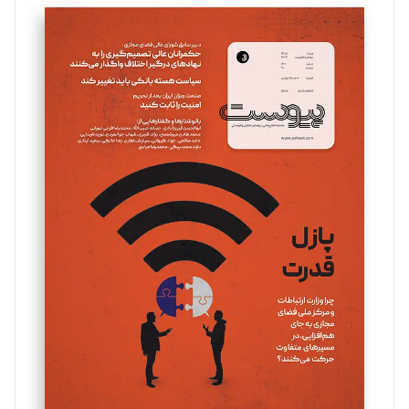
تحریریه
سروش کرمیان
تحریریه
مینا پاکدل
تحریریه
یسنا امان‌پور
تحریریه
ملینا جعفری
تحریریه