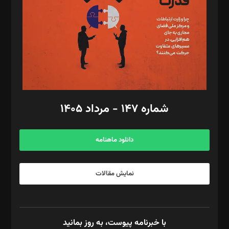
ویرایش: نگار استاد‌‌آقا
طراح یونیفرم: مجید توکلی
فیلمبرداری و عکاسی: امیر شفیعی، مانی لطفی زاده
گرافیک و صفحه‌آرایی: سید‌سبحان‌علی ثابت
مد‌یر توسعه تجاری: کامبیز برید‌
امور مالی: شاپور رهبری، محمد‌ کاظمی‌نیا
امور اد‌اری: راضیه محمود‌ی
شماره ۱۴۷ - مرداد ۱۴۰۵
مرکز تماس: ۰۲۱۴۲۸۲۴۰۰۰
آگهی و مشترکین: ۰۹۱۹۹۹۹۰۴۵۴
دانلود ماهنامه
نمایش مقالات
با خبرنامه پیوست، به روز بمانید