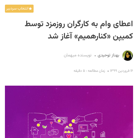
انتخاب سردبیر
اعطای وام به کارگران روزمزد توسط
کمیپن «کنارهمیم» آغاز شد
بهناز توحیدی
نویسنده میهمان
S
۱۶ فروردین ۱۳۹۹
زمان مطالعه : ۵ دقیقه