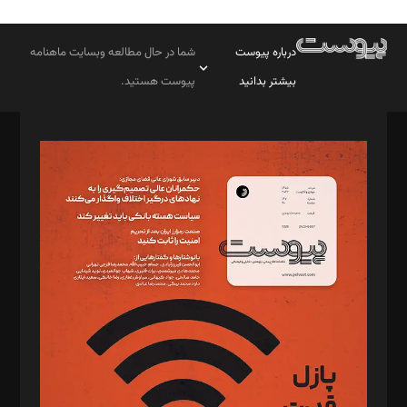
درباره پیوست
شما در حال مطالعه وبسایت ماهنامه
بیشتر بدانید
پیوست هستید.
صاحب امتیاز: موسسه پرسش (پویندگان راز ستاره شمال)
مدیر مسئول: محمدباقر اثنی‌عشری
سردبیر: مهرک محمودی
دبیر تحریریه: میثم قاسمی
د‌بیر ناداستان: سمانه سمیع
د‌بیر خدمت و تجارت: ابوالفضل رجبی
د‌بیر حقوق فناوری: حسام‌الدین ایپکچی
د‌بیر پیوست جهان: مینا پاکدل
د‌بیر تحریریه آنلاین: بابک نقاش
تحریریه‌: مجتبی محمود‌ی، آرش برهمند، یسنا امان‌پور، سروش کرمیان،
مصطفی مسجدی آرانی، ابوالفضل رجبی، زهرا فکرانه، فائزه فتحی
رستمی،مصطفی باستان