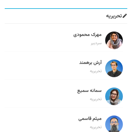
تحریریه
مهرک محمودی
سردبیر
آرش برهمند
تحریریه
سمانه سمیع
تحریریه
میثم قاسمی
تحریریه