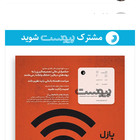
لیلا حنارود
تحریریه
فائزه فتحی رستمی
تحریریه
سروش کرمیان
تحریریه
مینا پاکدل
تحریریه
یسنا امان‌پور