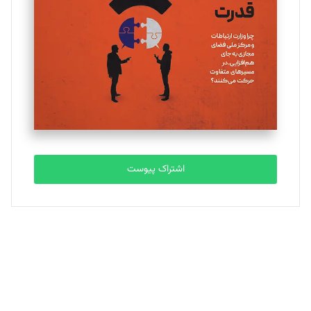
تحریریه
ملینا جعفری
تحریریه
مصطفی مسجدی آرانی
تحریریه
اشتراک پیوست
بابک نقاش
تحریریه