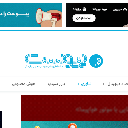
صاد دیجیتال
فناوری
بازار سرمایه
هوش مصنوعی
ا