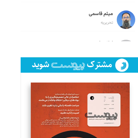
میثم قاسمی
تحریریه
لیلا حنارود
تحریریه
فائزه فتحی رستمی
تحریریه
سروش کرمیان
تحریریه
مینا پاکدل