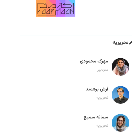
تحریریه
مهرک محمودی
سردبیر
آرش برهمند
تحریریه
سمانه سمیع
تحریریه