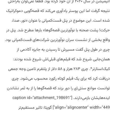
انیمیشن در سال ۲۰۲۰ از آن خود کرده بود. قطعاً نمی‌توان به‌راحتی
نتیجه گرفت اما این پوستر یادآوری می‌کند که قصه‌گویی دموکراتیک
شده است. این موضوع در پنل فست‌کمپانی با عنوان «نور، صدا،
حرکت! پشت صحنه با نوآورترین قصه‌گوها» بارها مطرح شد. پنل در
واقع بخشی از نشست سران نوآورترین شرکت‌های فست‌کمپانی بود.
چری در طول پنل گفت مسیرش تا رسیدن به جایزه آکادمی از
همان‌جایی شروع شد که فیلم‌های قبلی‌اش شروع شده بودند:
کیک‌استارتر*. چری ۲۸۴ هزار و ۵۸ دلار از پلتفرم تامین وجه جمعی
دریافت کرد که برای یک فیلم کوتاه رکورد محسوب می‌شود. چری
توانست موانع سنتی‌ای را دور بزند که قصه‌گوها را از به ثمر نشاندن
ایده‌هایشان بازمی‌دارند. [caption id="attachment_198691"
align="aligncenter" width="449"] گوپتا: تاثیر مستقیم‌تر