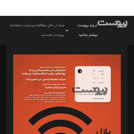
درباره پیوست
شما در حال مطالعه وبسایت ماهنامه
بیشتر بدانید
پیوست هستید.
صاحب امتیاز: موسسه پرسش (پویندگان راز ستاره شمال)
مدیر مسئول: محمدباقر اثنی‌عشری
سردبیر: مهرک محمودی
دبیر تحریریه: میثم قاسمی
د‌بیر ناداستان: سمانه سمیع
د‌بیر خدمت و تجارت: ابوالفضل رجبی
د‌بیر حقوق فناوری: حسام‌الدین ایپکچی
د‌بیر پیوست جهان: مینا پاکدل
د‌بیر تحریریه آنلاین: بابک نقاش
تحریریه‌: مجتبی محمود‌ی، آرش برهمند، یسنا امان‌پور، سروش کرمیان،
مصطفی مسجدی آرانی، ابوالفضل رجبی، زهرا فکرانه، فائزه فتحی