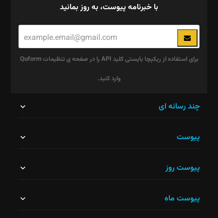
با خبرنامه پیوست، به روز بمانید
برای استفاده از ریکپچا بایستی کلید API را در صفحه ی تنظیمات Quform
وارد کنید.
این
چند رسانه ای
قسمت
پیوست
نباید
خالی
پیوست روز
رها
شود.
پیوست ماه