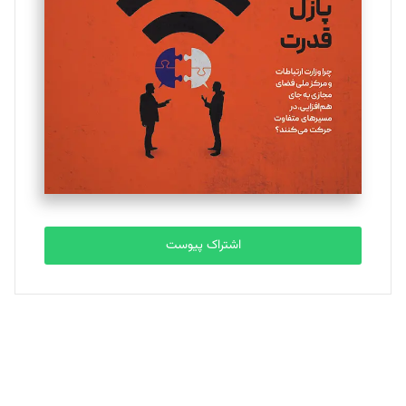
یسنا امان‌پور
تحریریه
ملینا جعفری
تحریریه
مصطفی مسجدی آرانی
تحریریه
اشتراک پیوست
بابک نقاش
تحریریه