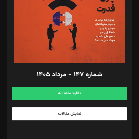
رستمی،مصطفی باستان
ویرایش: نگار استاد‌‌آقا
طراح یونیفرم: مجید توکلی
فیلمبرداری و عکاسی: امیر شفیعی، مانی لطفی زاده
گرافیک و صفحه‌آرایی: سید‌سبحان‌علی ثابت
مد‌یر توسعه تجاری: کامبیز برید‌
امور مالی: شاپور رهبری، محمد‌ کاظمی‌نیا
امور اد‌اری: راضیه محمود‌ی
شماره ۱۴۷ - مرداد ۱۴۰۵
مرکز تماس: ۰۲۱۴۲۸۲۴۰۰۰
آگهی و مشترکین: ۰۹۱۹۹۹۹۰۴۵۴
دانلود ماهنامه
نمایش مقالات