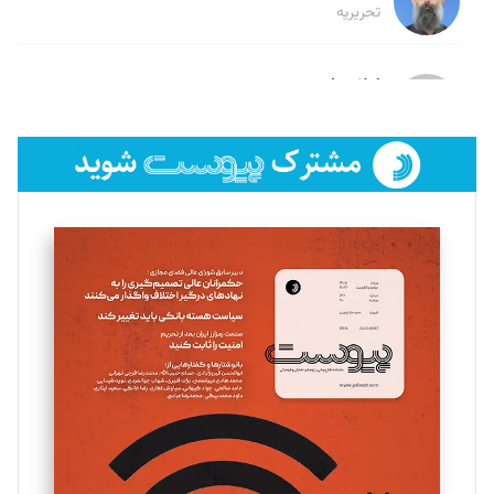
تحریریه
لیلا حنارود
تحریریه
فائزه فتحی رستمی
تحریریه
سروش کرمیان
تحریریه
مینا پاکدل
تحریریه