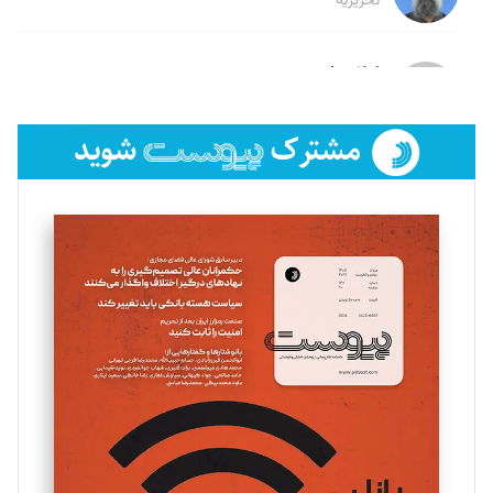
تحریریه
لیلا حنارود
تحریریه
فائزه فتحی رستمی
تحریریه
سروش کرمیان
تحریریه
مینا پاکدل
تحریریه
یسنا امان‌پور