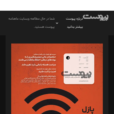
درباره پیوست
شما در حال مطالعه وبسایت ماهنامه
بیشتر بدانید
پیوست هستید.
صاحب امتیاز: موسسه پرسش (پویندگان راز ستاره شمال)
مدیر مسئول: محمدباقر اثنی‌عشری
سردبیر: مهرک محمودی
دبیر تحریریه: میثم قاسمی
د‌بیر ناداستان: سمانه سمیع
د‌بیر خدمت و تجارت: ابوالفضل رجبی
د‌بیر حقوق فناوری: حسام‌الدین ایپکچی
د‌بیر پیوست جهان: مینا پاکدل
د‌بیر تحریریه آنلاین: بابک نقاش
تحریریه‌: مجتبی محمود‌ی، آرش برهمند، یسنا امان‌پور، سروش کرمیان،
مصطفی مسجدی آرانی، ابوالفضل رجبی، زهرا فکرانه، فائزه فتحی