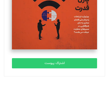
تحریریه
ملینا جعفری
تحریریه
مصطفی مسجدی آرانی
تحریریه
اشتراک پیوست
بابک نقاش
تحریریه