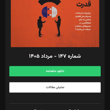
رستمی،مصطفی باستان
ویرایش: نگار استاد‌‌آقا
طراح یونیفرم: مجید توکلی
فیلمبرداری و عکاسی: امیر شفیعی، مانی لطفی زاده
گرافیک و صفحه‌آرایی: سید‌سبحان‌علی ثابت
مد‌یر توسعه تجاری: کامبیز برید‌
امور مالی: شاپور رهبری، محمد‌ کاظمی‌نیا
امور اد‌اری: راضیه محمود‌ی
شماره ۱۴۷ - مرداد ۱۴۰۵
مرکز تماس: ۰۲۱۴۲۸۲۴۰۰۰
آگهی و مشترکین: ۰۹۱۹۹۹۹۰۴۵۴
دانلود ماهنامه
نمایش مقالات