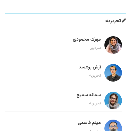
تحریریه
مهرک محمودی
سردبیر
آرش برهمند
تحریریه
سمانه سمیع
تحریریه
میثم قاسمی