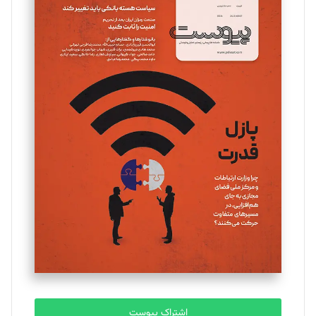
تحریریه
مینا پاکدل
تحریریه
یسنا امان‌پور
تحریریه
ملینا جعفری
تحریریه
مصطفی مسجدی آرانی
تحریریه
اشتراک پیوست