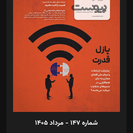
د‌بیر ناداستان: سمانه سمیع
د‌بیر خدمت و تجارت: ابوالفضل رجبی
د‌بیر حقوق فناوری: حسام‌الدین ایپکچی
د‌بیر پیوست جهان: مینا پاکدل
د‌بیر تحریریه آنلاین: بابک نقاش
تحریریه‌: مجتبی محمود‌ی، آرش برهمند، یسنا امان‌پور، سروش کرمیان،
مصطفی مسجدی آرانی، ابوالفضل رجبی، زهرا فکرانه، فائزه فتحی
رستمی،مصطفی باستان
ویرایش: نگار استاد‌‌آقا
طراح یونیفرم: مجید توکلی
فیلمبرداری و عکاسی: امیر شفیعی، مانی لطفی زاده
گرافیک و صفحه‌آرایی: سید‌سبحان‌علی ثابت
مد‌یر توسعه تجاری: کامبیز برید‌
امور مالی: شاپور رهبری، محمد‌ کاظمی‌نیا
امور اد‌اری: راضیه محمود‌ی
شماره ۱۴۷ - مرداد ۱۴۰۵
مرکز تماس: ۰۲۱۴۲۸۲۴۰۰۰