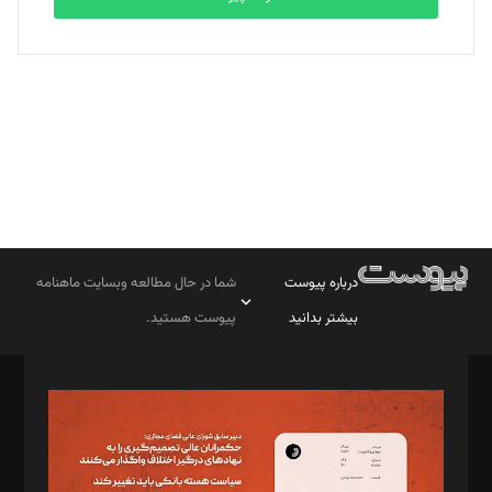
بابک نقاش
تحریریه
درباره پیوست
شما در حال مطالعه وبسایت ماهنامه
بیشتر بدانید
پیوست هستید.
صاحب امتیاز: موسسه پرسش (پویندگان راز ستاره شمال)
مدیر مسئول: محمدباقر اثنی‌عشری
سردبیر: مهرک محمودی
دبیر تحریریه: میثم قاسمی