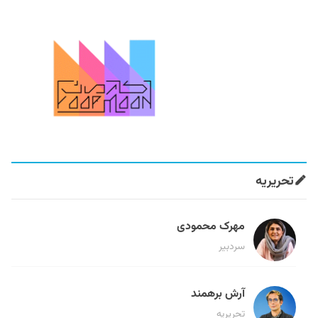
تحریریه
مهرک محمودی
سردبیر
آرش برهمند
تحریریه