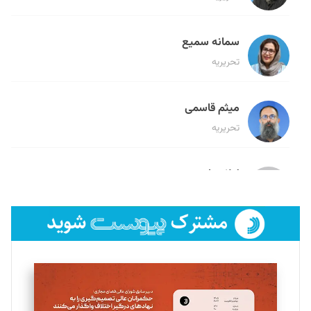
سمانه سمیع
تحریریه
میثم قاسمی
تحریریه
لیلا حنارود
تحریریه
فائزه فتحی رستمی
تحریریه
سروش کرمیان