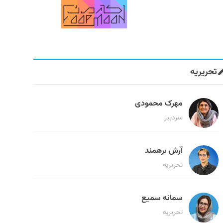
تحریریه
مهرک محمودی
سردبیر
آرش برهمند
تحریریه
سمانه سمیع
تحریریه