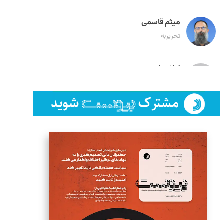
میثم قاسمی
تحریریه
لیلا حنارود
تحریریه
فائزه فتحی رستمی
تحریریه
سروش کرمیان
تحریریه
مینا پاکدل