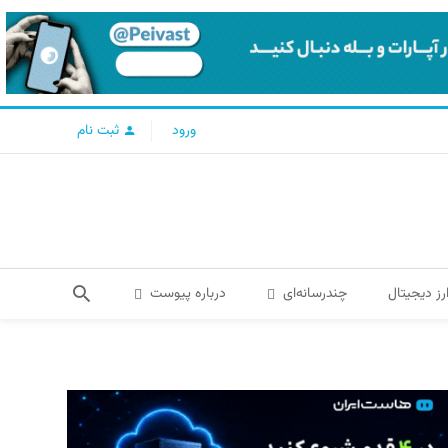
ورود
ثبت نام
رز دیجیتال
چندرسانه‌ای
درباره پیوست