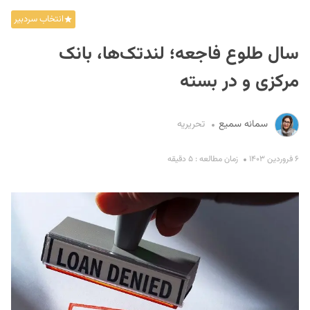
انتخاب سردبیر
سال طلوع فاجعه؛ لندتک‌ها، بانک
مرکزی و در بسته
سمانه سمیع
تحریریه
S
۶ فروردین ۱۴۰۳
زمان مطالعه : ۵ دقیقه