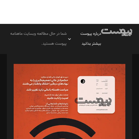
درباره پیوست
شما در حال مطالعه وبسایت ماهنامه
بیشتر بدانید
پیوست هستید.
صاحب امتیاز: موسسه پرسش (پویندگان راز ستاره شمال)
مدیر مسئول: محمدباقر اثنی‌عشری
سردبیر: مهرک محمودی
دبیر تحریریه: میثم قاسمی
د‌بیر ناداستان: سمانه سمیع
د‌بیر خدمت و تجارت: ابوالفضل رجبی
د‌بیر حقوق فناوری: حسام‌الدین ایپکچی
د‌بیر پیوست جهان: مینا پاکدل
د‌بیر تحریریه آنلاین: بابک نقاش
تحریریه‌: مجتبی محمود‌ی، آرش برهمند، یسنا امان‌پور، سروش کرمیان،