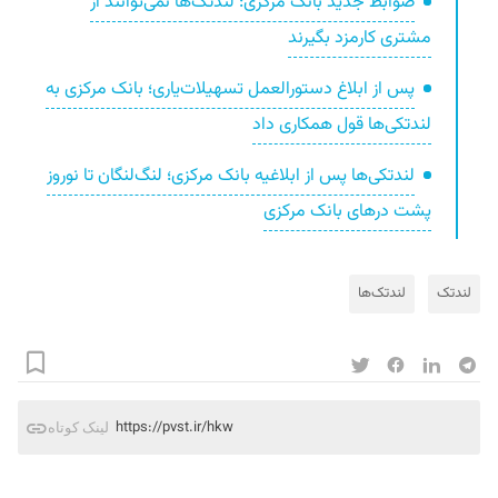
ضوابط جدید بانک مرکزی: لندتک‌ها نمی‌توانند از
مشتری کارمزد بگیرند
پس از ابلاغ دستورالعمل تسهیلات‌یاری؛ بانک مرکزی به
لندتکی‌ها قول همکاری داد
لندتکی‌ها پس از ابلاغیه بانک مرکزی؛ لنگ‌لنگان تا نوروز
پشت درهای بانک مرکزی
لندتک
لندتک‌ها
https://pvst.ir/hkw
لینک کوتاه