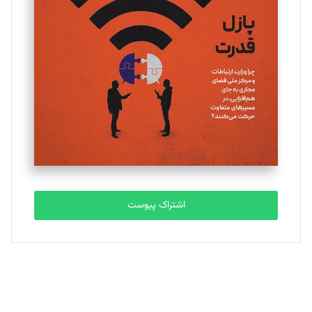
یسنا امان‌پور
تحریریه
ملینا جعفری
تحریریه
مصطفی مسجدی آرانی
تحریریه
اشتراک پیوست
بابک نقاش
تحریریه