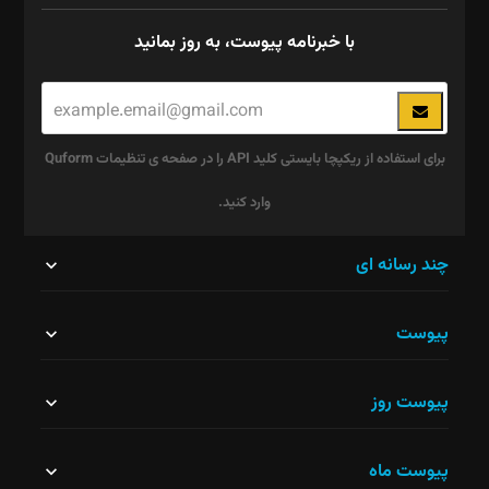
با خبرنامه پیوست، به روز بمانید
برای استفاده از ریکپچا بایستی کلید API را در صفحه ی تنظیمات Quform
وارد کنید.
این
چند رسانه ای
قسمت
پیوست
نباید
خالی
پیوست روز
رها
شود.
پیوست ماه