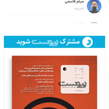
میثم قاسمی
تحریریه
لیلا حنارود
تحریریه
فائزه فتحی رستمی
تحریریه
سروش کرمیان
تحریریه
مینا پاکدل
تحریریه