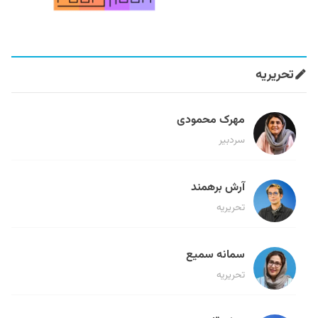
تحریریه
مهرک محمودی
سردبیر
آرش برهمند
تحریریه
سمانه سمیع
تحریریه