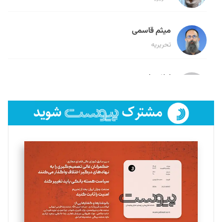
میثم قاسمی
تحریریه
لیلا حنارود
تحریریه
فائزه فتحی رستمی
تحریریه
سروش کرمیان
تحریریه
مینا پاکدل