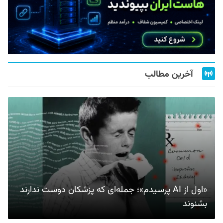
آخرین مطالب
«اول از AI پرسیدم»؛ جمله‌ای که پزشکان دوست ندارند
بشنوند