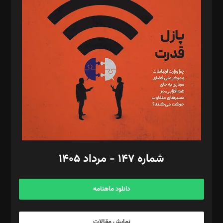
د‌بیر تحریریه آنلاین: بابک نقاش
تحریریه‌: مجتبی محمود‌ی، آرش برهمند، یسنا امان‌پور، سروش کرمیان،
مصطفی مسجدی آرانی، ابوالفضل رجبی، زهرا فکرانه، فائزه فتحی
رستمی،مصطفی باستان
ویرایش: نگار استاد‌‌آقا
طراح یونیفرم: مجید توکلی
فیلمبرداری و عکاسی: امیر شفیعی، مانی لطفی زاده
گرافیک و صفحه‌آرایی: سید‌سبحان‌علی ثابت
مد‌یر توسعه تجاری: کامبیز برید‌
امور مالی: شاپور رهبری، محمد‌ کاظمی‌نیا
امور اد‌اری: راضیه محمود‌ی
شماره ۱۴۷ - مرداد ۱۴۰۵
مرکز تماس: ۰۲۱۴۲۸۲۴۰۰۰
آگهی و مشترکین: ۰۹۱۹۹۹۹۰۴۵۴
دانلود ماهنامه
نمایش مقالات