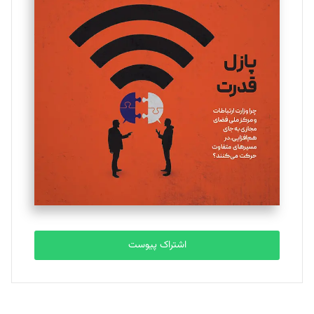
تحریریه
یسنا امان‌پور
تحریریه
ملینا جعفری
تحریریه
مصطفی مسجدی آرانی
تحریریه
اشتراک پیوست
بابک نقاش
تحریریه