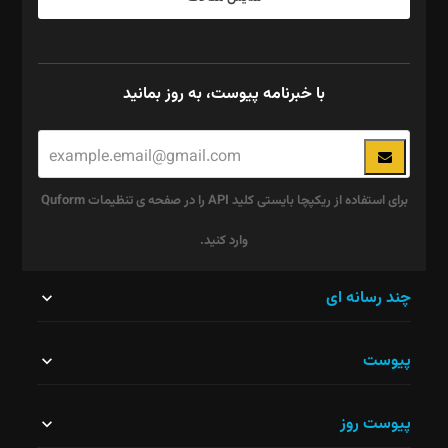
با خبرنامه پیوست، به روز بمانید
برای استفاده از ریکپچا بایستی کلید API را در صفحه ی تنظیمات Quform
وارد کنید.
این
چند رسانه ای
قسمت
پیوست
نباید
خالی
پیوست روز
رها