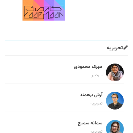
تحریریه
مهرک محمودی
سردبیر
آرش برهمند
تحریریه
سمانه سمیع
تحریریه