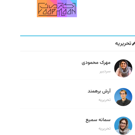
تحریریه
مهرک محمودی
سردبیر
آرش برهمند
تحریریه
سمانه سمیع
تحریریه