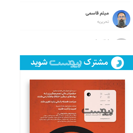
میثم قاسمی
تحریریه
لیلا حنارود
تحریریه
فائزه فتحی رستمی
تحریریه
سروش کرمیان
تحریریه
مینا پاکدل