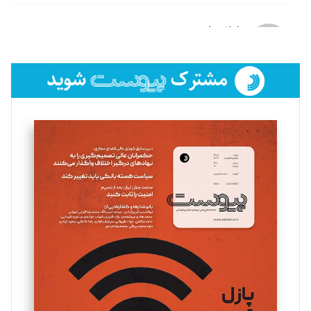
لیلا حنارود
تحریریه
فائزه فتحی رستمی
تحریریه
سروش کرمیان
تحریریه
مینا پاکدل
تحریریه
یسنا امان‌پور