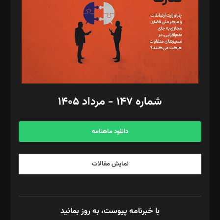
ویرایش: نگار استاد‌‌آقا
طراح یونیفرم: مجید توکلی
فیلمبرداری و عکاسی: امیر شفیعی، مانی لطفی زاده
گرافیک و صفحه‌آرایی: سید‌سبحان‌علی ثابت
مد‌یر توسعه تجاری: کامبیز برید‌
امور مالی: شاپور رهبری، محمد‌ کاظمی‌نیا
امور اد‌اری: راضیه محمود‌ی
شماره ۱۴۷ - مرداد ۱۴۰۵
مرکز تماس: ۰۲۱۴۲۸۲۴۰۰۰
آگهی و مشترکین: ۰۹۱۹۹۹۹۰۴۵۴
دانلود ماهنامه
نمایش مقالات
با خبرنامه پیوست، به روز بمانید