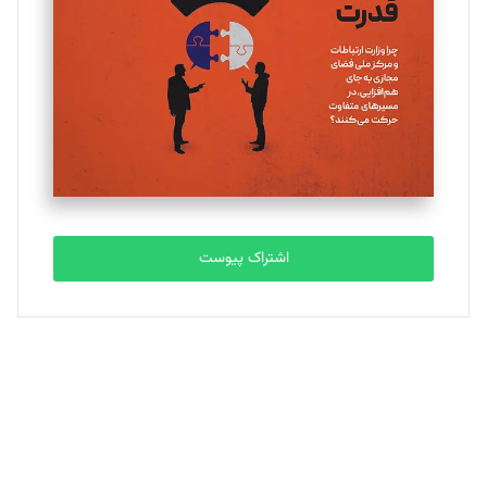
تحریریه
ملینا جعفری
تحریریه
مصطفی مسجدی آرانی
تحریریه
اشتراک پیوست
بابک نقاش
تحریریه