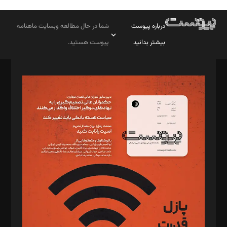
درباره پیوست
شما در حال مطالعه وبسایت ماهنامه
بیشتر بدانید
پیوست هستید.
صاحب امتیاز: موسسه پرسش (پویندگان راز ستاره شمال)
مدیر مسئول: محمدباقر اثنی‌عشری
سردبیر: مهرک محمودی
دبیر تحریریه: میثم قاسمی
د‌بیر ناداستان: سمانه سمیع
د‌بیر خدمت و تجارت: ابوالفضل رجبی
د‌بیر حقوق فناوری: حسام‌الدین ایپکچی
د‌بیر پیوست جهان: مینا پاکدل
د‌بیر تحریریه آنلاین: بابک نقاش
تحریریه‌: مجتبی محمود‌ی، آرش برهمند، یسنا امان‌پور، سروش کرمیان،
مصطفی مسجدی آرانی، ابوالفضل رجبی، زهرا فکرانه، فائزه فتحی
رستمی،مصطفی باستان