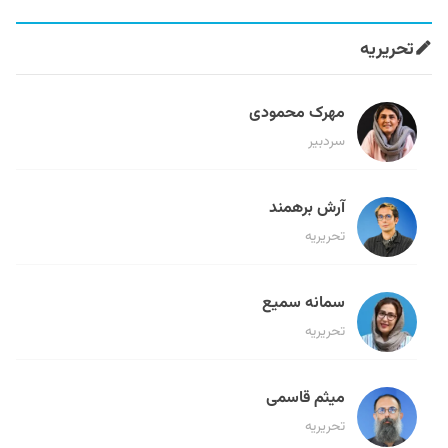
تحریریه
مهرک محمودی
سردبیر
آرش برهمند
تحریریه
سمانه سمیع
تحریریه
میثم قاسمی
تحریریه