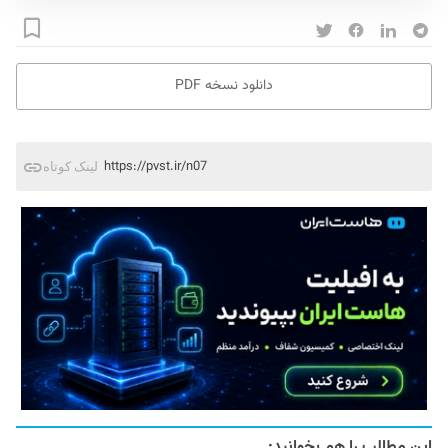
دانلود نسخه PDF
https://pvst.ir/n07
لینک کوتاه
این مطالب را هم بخوانید: