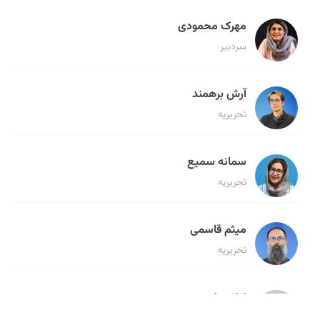
مهرک محمودی
سردبیر
آرش برهمند
تحریریه
سمانه سمیع
تحریریه
میثم قاسمی
تحریریه
لیلا حنارود
تحریریه