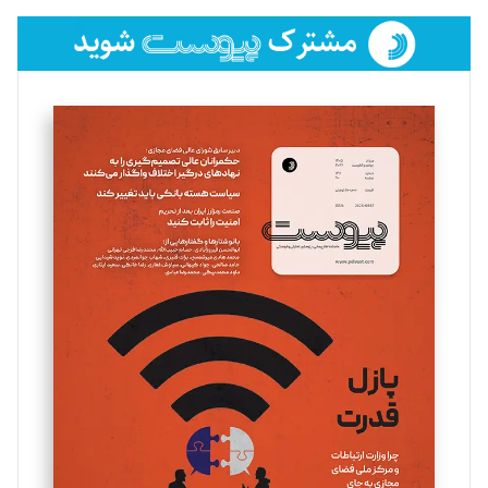
فائزه فتحی رستمی
تحریریه
سروش کرمیان
تحریریه
مینا پاکدل
تحریریه
یسنا امان‌پور
تحریریه
ملینا جعفری