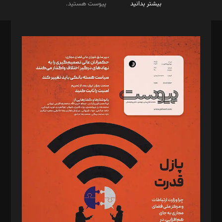
بیشتر بدانید
پیوست هستید.
صاحب امتیاز: موسسه پرسش (پویندگان راز ستاره شمال)
مدیر مسئول: محمدباقر اثنی‌عشری
سردبیر: مهرک محمودی
دبیر تحریریه: میثم قاسمی
د‌بیر ناداستان: سمانه سمیع
د‌بیر خدمت و تجارت: ابوالفضل رجبی
د‌بیر حقوق فناوری: حسام‌الدین ایپکچی
د‌بیر پیوست جهان: مینا پاکدل
د‌بیر تحریریه آنلاین: بابک نقاش
تحریریه‌: مجتبی محمود‌ی، آرش برهمند، یسنا امان‌پور، سروش کرمیان،
مصطفی مسجدی آرانی، ابوالفضل رجبی، زهرا فکرانه، فائزه فتحی
رستمی،مصطفی باستان
ویرایش: نگار استاد‌‌آقا
طراح یونیفرم: مجید توکلی
فیلمبرداری و عکاسی: امیر شفیعی، مانی لطفی زاده