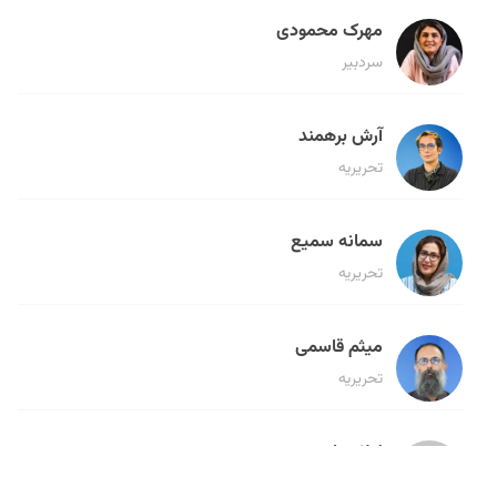
مهرک محمودی
سردبیر
آرش برهمند
تحریریه
سمانه سمیع
تحریریه
میثم قاسمی
تحریریه
لیلا حنارود
تحریریه