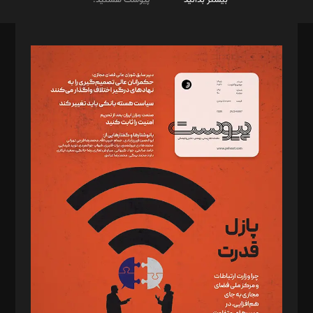
صاحب امتیاز: موسسه پرسش (پویندگان راز ستاره شمال)
مدیر مسئول: محمدباقر اثنی‌عشری
سردبیر: مهرک محمودی
دبیر تحریریه: میثم قاسمی
د‌بیر ناداستان: سمانه سمیع
د‌بیر خدمت و تجارت: ابوالفضل رجبی
د‌بیر حقوق فناوری: حسام‌الدین ایپکچی
د‌بیر پیوست جهان: مینا پاکدل
د‌بیر تحریریه آنلاین: بابک نقاش
تحریریه‌: مجتبی محمود‌ی، آرش برهمند، یسنا امان‌پور، سروش کرمیان،
مصطفی مسجدی آرانی، ابوالفضل رجبی، زهرا فکرانه، فائزه فتحی
رستمی،مصطفی باستان
ویرایش: نگار استاد‌‌آقا
طراح یونیفرم: مجید توکلی
فیلمبرداری و عکاسی: امیر شفیعی، مانی لطفی زاده