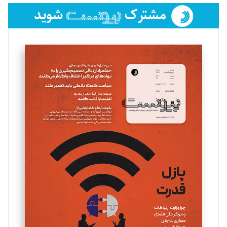
فائزه فتحی رستمی
تحریریه
سروش کرمیان
تحریریه
مینا پاکدل
تحریریه
یسنا امان‌پور
تحریریه
ملینا جعفری