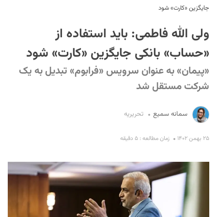
جایگزین «کارت» شود
ولی الله فاطمی: باید استفاده از
«حساب» بانکی جایگزین «کارت» شود
«پیمان» به عنوان سرویس «فرابوم» تبدیل به یک
شرکت مستقل شد
S
سمانه سمیع
تحریریه
۲۵ بهمن ۱۴۰۲
زمان مطالعه : ۵ دقیقه