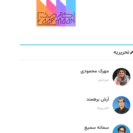
تحریریه
مهرک محمودی
سردبیر
آرش برهمند
تحریریه
سمانه سمیع