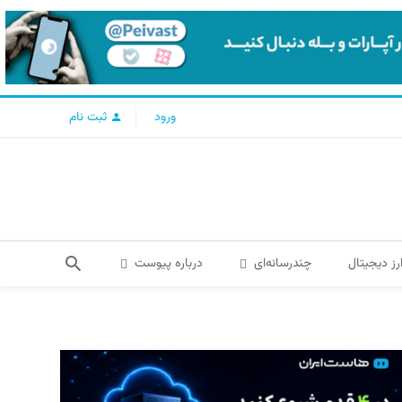
ورود
ثبت نام
رز دیجیتال
چندرسانه‌ای
درباره پیوست