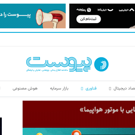
صاد دیجیتال
فناوری
بازار سرمایه
هوش مصنوعی
ا