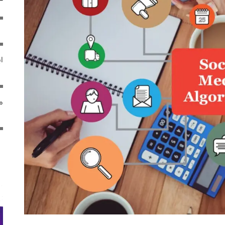
ایر
مص