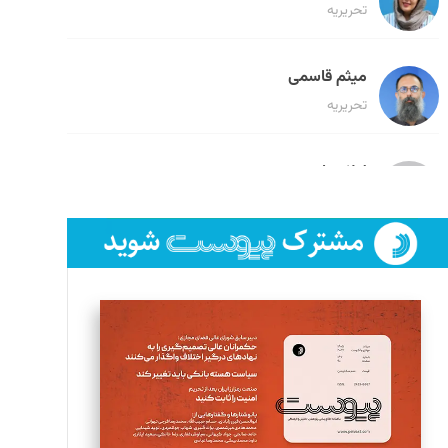
تحریریه
میثم قاسمی
تحریریه
لیلا حنارود
تحریریه
فائزه فتحی رستمی
تحریریه
سروش کرمیان
تحریریه