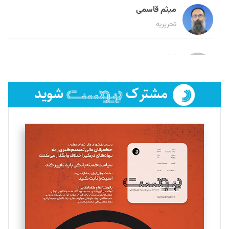
میثم قاسمی
تحریریه
لیلا حنارود
تحریریه
فائزه فتحی رستمی
تحریریه
سروش کرمیان
تحریریه
مینا پاکدل
تحریریه