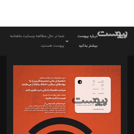
درباره پیوست
شما در حال مطالعه وبسایت ماهنامه
بیشتر بدانید
پیوست هستید.
صاحب امتیاز: موسسه پرسش (پویندگان راز ستاره شمال)
مدیر مسئول: محمدباقر اثنی‌عشری
سردبیر: مهرک محمودی
دبیر تحریریه: میثم قاسمی
د‌بیر ناداستان: سمانه سمیع
د‌بیر خدمت و تجارت: ابوالفضل رجبی
د‌بیر حقوق فناوری: حسام‌الدین ایپکچی
د‌بیر پیوست جهان: مینا پاکدل
د‌بیر تحریریه آنلاین: بابک نقاش