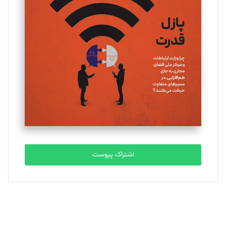
یسنا امان‌پور
تحریریه
ملینا جعفری
تحریریه
مصطفی مسجدی آرانی
تحریریه
اشتراک پیوست
بابک نقاش
تحریریه