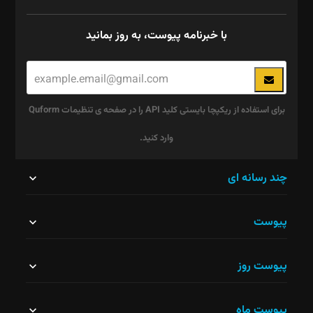
با خبرنامه پیوست، به روز بمانید
برای استفاده از ریکپچا بایستی کلید API را در صفحه ی تنظیمات Quform
وارد کنید.
این
چند رسانه ای
قسمت
پیوست
نباید
خالی
پیوست روز
رها
شود.
پیوست ماه