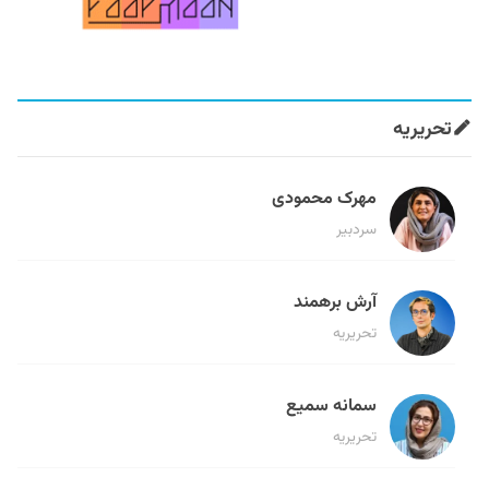
تحریریه
مهرک محمودی
سردبیر
آرش برهمند
تحریریه
سمانه سمیع
تحریریه