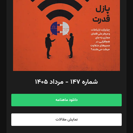
تحریریه‌: مجتبی محمود‌ی، آرش برهمند، یسنا امان‌پور، سروش کرمیان،
مصطفی مسجدی آرانی، ابوالفضل رجبی، زهرا فکرانه، فائزه فتحی
رستمی،مصطفی باستان
ویرایش: نگار استاد‌‌آقا
طراح یونیفرم: مجید توکلی
فیلمبرداری و عکاسی: امیر شفیعی، مانی لطفی زاده
گرافیک و صفحه‌آرایی: سید‌سبحان‌علی ثابت
مد‌یر توسعه تجاری: کامبیز برید‌
امور مالی: شاپور رهبری، محمد‌ کاظمی‌نیا
امور اد‌اری: راضیه محمود‌ی
شماره ۱۴۷ - مرداد ۱۴۰۵
مرکز تماس: ۰۲۱۴۲۸۲۴۰۰۰
آگهی و مشترکین: ۰۹۱۹۹۹۹۰۴۵۴
دانلود ماهنامه
نمایش مقالات