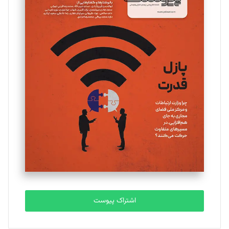
مینا پاکدل
تحریریه
یسنا امان‌پور
تحریریه
ملینا جعفری
تحریریه
مصطفی مسجدی آرانی
تحریریه
اشتراک پیوست
بابک نقاش
تحریریه