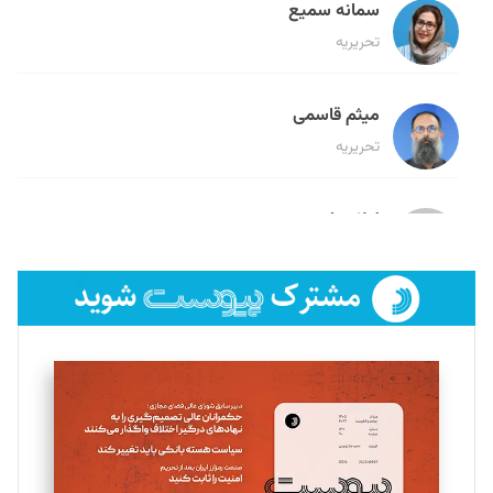
سمانه سمیع
تحریریه
میثم قاسمی
تحریریه
لیلا حنارود
تحریریه
فائزه فتحی رستمی
تحریریه
سروش کرمیان
تحریریه