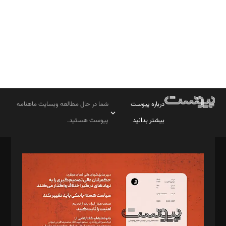
درباره پیوست
شما در حال مطالعه وبسایت ماهنامه
بیشتر بدانید
پیوست هستید.
صاحب امتیاز: موسسه پرسش (پویندگان راز ستاره شمال)
مدیر مسئول: محمدباقر اثنی‌عشری
سردبیر: مهرک محمودی
دبیر تحریریه: میثم قاسمی
د‌بیر ناداستان: سمانه سمیع
د‌بیر خدمت و تجارت: ابوالفضل رجبی