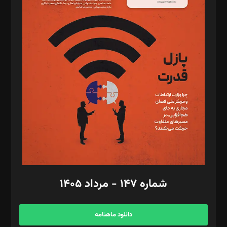
د‌بیر حقوق فناوری: حسام‌الدین ایپکچی
د‌بیر پیوست جهان: مینا پاکدل
د‌بیر تحریریه آنلاین: بابک نقاش
تحریریه‌: مجتبی محمود‌ی، آرش برهمند، یسنا امان‌پور، سروش کرمیان،
مصطفی مسجدی آرانی، ابوالفضل رجبی، زهرا فکرانه، فائزه فتحی
رستمی،مصطفی باستان
ویرایش: نگار استاد‌‌آقا
طراح یونیفرم: مجید توکلی
فیلمبرداری و عکاسی: امیر شفیعی، مانی لطفی زاده
گرافیک و صفحه‌آرایی: سید‌سبحان‌علی ثابت
مد‌یر توسعه تجاری: کامبیز برید‌
امور مالی: شاپور رهبری، محمد‌ کاظمی‌نیا
امور اد‌اری: راضیه محمود‌ی
شماره ۱۴۷ - مرداد ۱۴۰۵
مرکز تماس: ۰۲۱۴۲۸۲۴۰۰۰
آگهی و مشترکین: ۰۹۱۹۹۹۹۰۴۵۴
دانلود ماهنامه