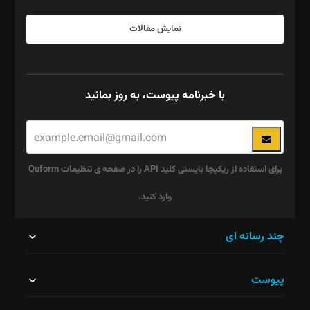
نمایش مقالات
با خبرنامه پیوست، به روز بمانید
برای استفاده از ریکپچا بایستی کلید API را در صفحه ی تنظیمات Quform
وارد کنید.
این
چند رسانه ای
قسمت
پیوست
نباید
خالی