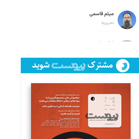
میثم قاسمی
تحریریه
لیلا حنارود
تحریریه
فائزه فتحی رستمی
تحریریه
سروش کرمیان
تحریریه
مینا پاکدل