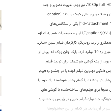
نوکیا لومیای 920 دارای دوربین فیلمبرداری 1080p full-HD، نور زوم، تثبیت تصویر و چند
حالت تنظیم سفید است که به شما در رسیدن به تصویری عالی کمک می‌کند.[caption
id="attachment_17043" align="aligncenter" width="754"] یکی از سکانس‌های
فیلمبرداری Night Fishing با گوشی آی‌فون (۲۰۱۱)[/caption]آیا این خصوصیات هم به اندازه
همکاری رابرت رودریگز، کارگردان فیلم سین سیتی،
یک فیلم کوتاه با استفاده از گوشی جدید بلک‌بری زد 10 تولید کرد. پارک چان ووک که پیش از
 بود، از یک گوشی هوشمند برای تولید فیلم
نست خرس طلایی بهترین فیلم کوتاه را در جشنواره فیلم
ه تنها فیلم‌های تولیدشده با گوشی‌های هوشمند راه خود را
یی صرفاً برای فیلم‌های ساخته‌شده با گوشی‌های
ه‌گو، جشنواره فیلم جیبی در پاریس و جشنواره
 بر آورده‌اند. هر کدام از این جشنواره‌ها