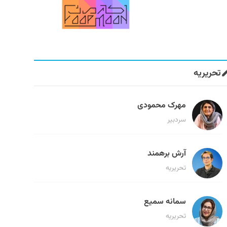
تحریریه
مهرک محمودی
سردبیر
آرش برهمند
تحریریه
سمانه سمیع
تحریریه