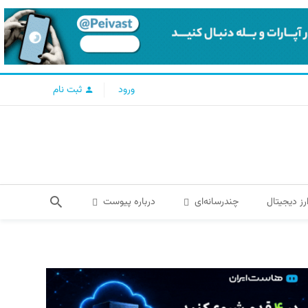
ورود
ثبت نام
رز دیجیتال
چندرسانه‌ای
درباره پیوست