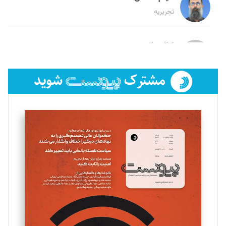
تحریریه
لیلا حنارود
تحریریه
فائزه فتحی رستمی
تحریریه
سروش کرمیان
تحریریه
مینا پاکدل
تحریریه