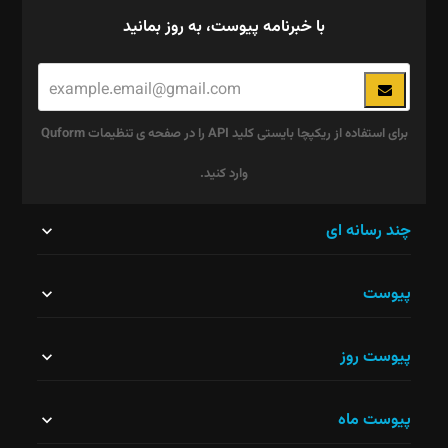
با خبرنامه پیوست، به روز بمانید
برای استفاده از ریکپچا بایستی کلید API را در صفحه ی تنظیمات Quform
وارد کنید.
این
چند رسانه ای
قسمت
پیوست
نباید
خالی
پیوست روز
رها
شود.
پیوست ماه