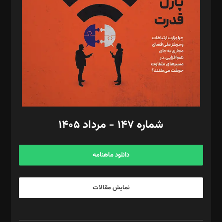
مصطفی مسجدی آرانی، ابوالفضل رجبی، زهرا فکرانه، فائزه فتحی
رستمی،مصطفی باستان
ویرایش: نگار استاد‌‌آقا
طراح یونیفرم: مجید توکلی
فیلمبرداری و عکاسی: امیر شفیعی، مانی لطفی زاده
گرافیک و صفحه‌آرایی: سید‌سبحان‌علی ثابت
مد‌یر توسعه تجاری: کامبیز برید‌
امور مالی: شاپور رهبری، محمد‌ کاظمی‌نیا
امور اد‌اری: راضیه محمود‌ی
شماره ۱۴۷ - مرداد ۱۴۰۵
مرکز تماس: ۰۲۱۴۲۸۲۴۰۰۰
آگهی و مشترکین: ۰۹۱۹۹۹۹۰۴۵۴
دانلود ماهنامه
نمایش مقالات