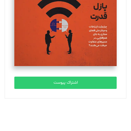
یسنا امان‌پور
تحریریه
ملینا جعفری
تحریریه
مصطفی مسجدی آرانی
تحریریه
اشتراک پیوست
بابک نقاش
تحریریه