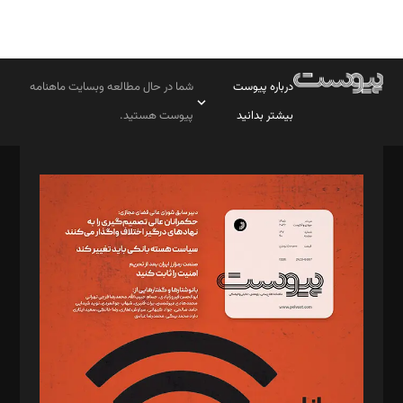
درباره پیوست
شما در حال مطالعه وبسایت ماهنامه
بیشتر بدانید
پیوست هستید.
صاحب امتیاز: موسسه پرسش (پویندگان راز ستاره شمال)
مدیر مسئول: محمدباقر اثنی‌عشری
سردبیر: مهرک محمودی
دبیر تحریریه: میثم قاسمی
د‌بیر ناداستان: سمانه سمیع
د‌بیر خدمت و تجارت: ابوالفضل رجبی
د‌بیر حقوق فناوری: حسام‌الدین ایپکچی
د‌بیر پیوست جهان: مینا پاکدل
د‌بیر تحریریه آنلاین: بابک نقاش
تحریریه‌: مجتبی محمود‌ی، آرش برهمند، یسنا امان‌پور، سروش کرمیان،