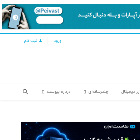
ورود
ثبت نام
رز دیجیتال
چندرسانه‌ای
درباره پیوست