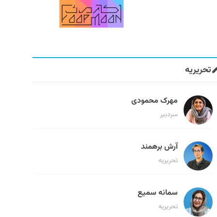
تحریریه
مهرک محمودی
سردبیر
آرش برهمند
تحریریه
سمانه سمیع
تحریریه