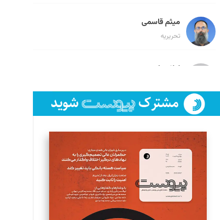
میثم قاسمی
تحریریه
لیلا حنارود
تحریریه
فائزه فتحی رستمی
تحریریه
سروش کرمیان
تحریریه
مینا پاکدل