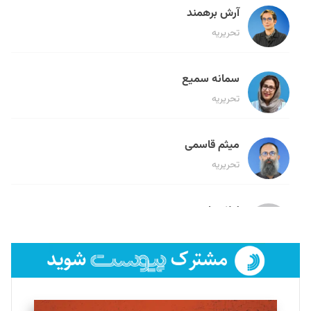
آرش برهمند
تحریریه
سمانه سمیع
تحریریه
میثم قاسمی
تحریریه
لیلا حنارود
تحریریه
فائزه فتحی رستمی
تحریریه