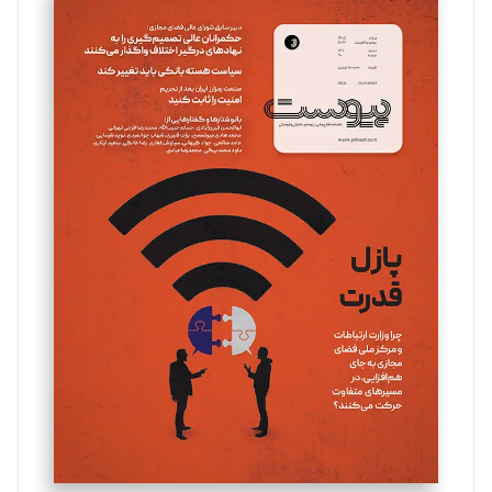
سروش کرمیان
تحریریه
مینا پاکدل
تحریریه
یسنا امان‌پور
تحریریه
ملینا جعفری
تحریریه
مصطفی مسجدی آرانی