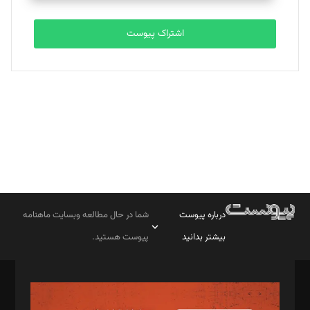
تحریریه
اشتراک پیوست
بابک نقاش
تحریریه
درباره پیوست
شما در حال مطالعه وبسایت ماهنامه
بیشتر بدانید
پیوست هستید.
صاحب امتیاز: موسسه پرسش (پویندگان راز ستاره شمال)
مدیر مسئول: محمدباقر اثنی‌عشری
سردبیر: مهرک محمودی