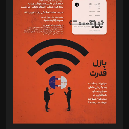
دبیر تحریریه: میثم قاسمی
د‌بیر ناداستان: سمانه سمیع
د‌بیر خدمت و تجارت: ابوالفضل رجبی
د‌بیر حقوق فناوری: حسام‌الدین ایپکچی
د‌بیر پیوست جهان: مینا پاکدل
د‌بیر تحریریه آنلاین: بابک نقاش
تحریریه‌: مجتبی محمود‌ی، آرش برهمند، یسنا امان‌پور، سروش کرمیان،
مصطفی مسجدی آرانی، ابوالفضل رجبی، زهرا فکرانه، فائزه فتحی
رستمی،مصطفی باستان
ویرایش: نگار استاد‌‌آقا
طراح یونیفرم: مجید توکلی
فیلمبرداری و عکاسی: امیر شفیعی، مانی لطفی زاده
گرافیک و صفحه‌آرایی: سید‌سبحان‌علی ثابت
مد‌یر توسعه تجاری: کامبیز برید‌
امور مالی: شاپور رهبری، محمد‌ کاظمی‌نیا
امور اد‌اری: راضیه محمود‌ی