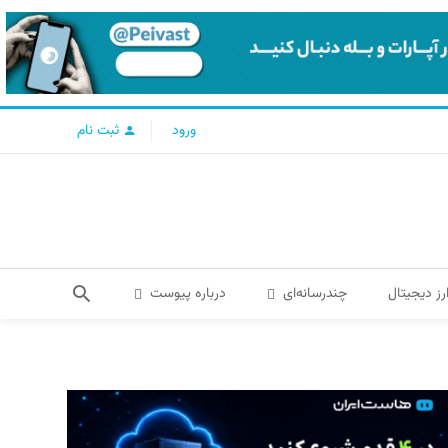
ورود
ثبت نام
رز دیجیتال
چندرسانه‌ای
درباره پیوست