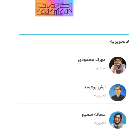
تحریریه
مهرک محمودی
سردبیر
آرش برهمند
تحریریه
سمانه سمیع
تحریریه