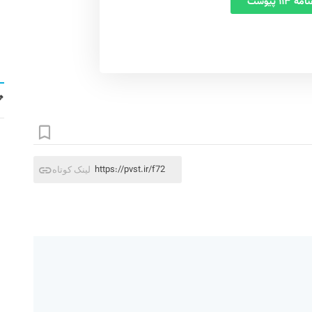
 ۱۱۳ پیوست
https://pvst.ir/f72
لینک کوتاه