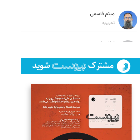
میثم قاسمی
تحریریه
لیلا حنارود
تحریریه
فائزه فتحی رستمی
تحریریه
سروش کرمیان
تحریریه
مینا پاکدل