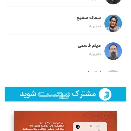
سمانه سمیع
تحریریه
میثم قاسمی
تحریریه
لیلا حنارود
تحریریه
فائزه فتحی رستمی
تحریریه
سروش کرمیان