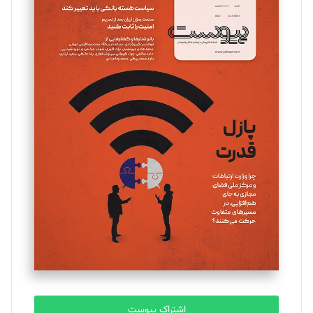
تحریریه
مینا پاکدل
تحریریه
یسنا امان‌پور
تحریریه
ملینا جعفری
تحریریه
مصطفی مسجدی آرانی
تحریریه
اشتراک پیوست