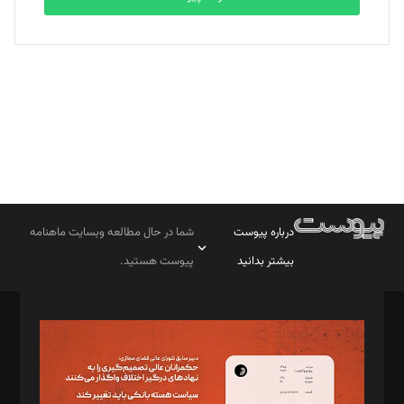
بابک نقاش
تحریریه
درباره پیوست
شما در حال مطالعه وبسایت ماهنامه
بیشتر بدانید
پیوست هستید.
صاحب امتیاز: موسسه پرسش (پویندگان راز ستاره شمال)
مدیر مسئول: محمدباقر اثنی‌عشری
سردبیر: مهرک محمودی
دبیر تحریریه: میثم قاسمی