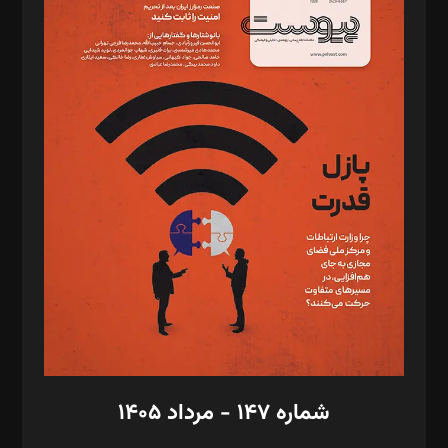
د‌بیر ناداستان: سمانه سمیع
د‌بیر خدمت و تجارت: ابوالفضل رجبی
د‌بیر حقوق فناوری: حسام‌الدین ایپکچی
د‌بیر پیوست جهان: مینا پاکدل
د‌بیر تحریریه آنلاین: بابک نقاش
تحریریه‌: مجتبی محمود‌ی، آرش برهمند، یسنا امان‌پور، سروش کرمیان،
مصطفی مسجدی آرانی، ابوالفضل رجبی، زهرا فکرانه، فائزه فتحی
رستمی،مصطفی باستان
ویرایش: نگار استاد‌‌آقا
طراح یونیفرم: مجید توکلی
فیلمبرداری و عکاسی: امیر شفیعی، مانی لطفی زاده
گرافیک و صفحه‌آرایی: سید‌سبحان‌علی ثابت
مد‌یر توسعه تجاری: کامبیز برید‌
امور مالی: شاپور رهبری، محمد‌ کاظمی‌نیا
امور اد‌اری: راضیه محمود‌ی
شماره ۱۴۷ - مرداد ۱۴۰۵
مرکز تماس: ۰۲۱۴۲۸۲۴۰۰۰