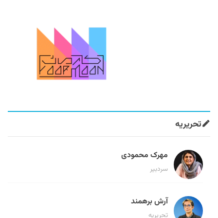
تحریریه
مهرک محمودی
سردبیر
آرش برهمند
تحریریه