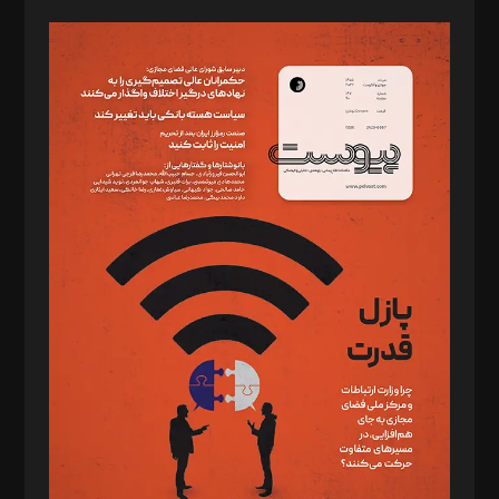
صاحب امتیاز: موسسه پرسش (پویندگان راز ستاره شمال)
مدیر مسئول: محمدباقر اثنی‌عشری
سردبیر: مهرک محمودی
دبیر تحریریه: میثم قاسمی
د‌بیر ناداستان: سمانه سمیع
د‌بیر خدمت و تجارت: ابوالفضل رجبی
د‌بیر حقوق فناوری: حسام‌الدین ایپکچی
د‌بیر پیوست جهان: مینا پاکدل
د‌بیر تحریریه آنلاین: بابک نقاش
تحریریه‌: مجتبی محمود‌ی، آرش برهمند، یسنا امان‌پور، سروش کرمیان،
مصطفی مسجدی آرانی، ابوالفضل رجبی، زهرا فکرانه، فائزه فتحی
رستمی،مصطفی باستان
ویرایش: نگار استاد‌‌آقا
طراح یونیفرم: مجید توکلی
فیلمبرداری و عکاسی: امیر شفیعی، مانی لطفی زاده
گرافیک و صفحه‌آرایی: سید‌سبحان‌علی ثابت