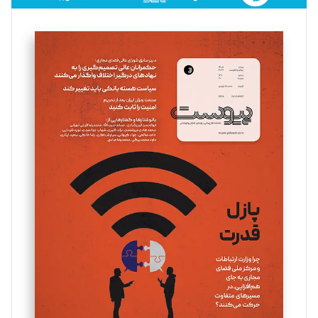
فائزه فتحی رستمی
تحریریه
سروش کرمیان
تحریریه
مینا پاکدل
تحریریه
یسنا امان‌پور
تحریریه
ملینا جعفری
تحریریه