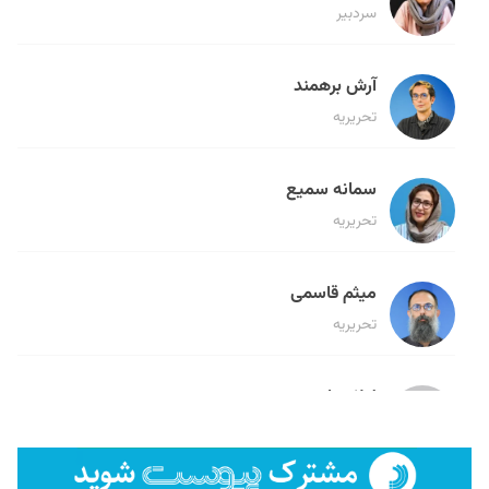
سردبیر
آرش برهمند
تحریریه
سمانه سمیع
تحریریه
میثم قاسمی
تحریریه
لیلا حنارود
تحریریه