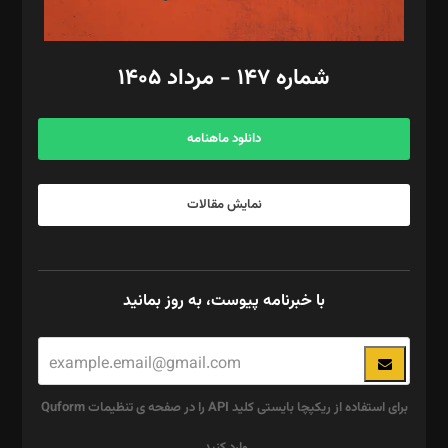
مد‌یر توسعه تجاری: کامبیز برید‌
امور مالی: شاپور رهبری، محمد‌ کاظمی‌نیا
امور اد‌اری: راضیه محمود‌ی
شماره ۱۴۷ - مرداد ۱۴۰۵
مرکز تماس: ۰۲۱۴۲۸۲۴۰۰۰
آگهی و مشترکین: ۰۹۱۹۹۹۹۰۴۵۴
دانلود ماهنامه
نمایش مقالات
با خبرنامه پیوست، به روز بمانید
برای استفاده از ریکپچا بایستی کلید API را در صفحه ی تنظیمات Quform