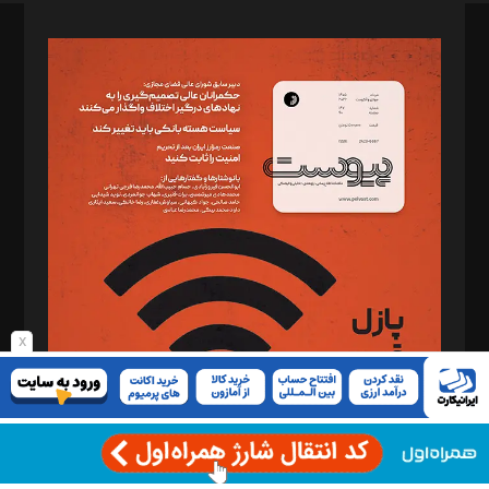
صاحب امتیاز: موسسه پرسش (پویندگان راز ستاره شمال)
مدیر مسئول: محمدباقر اثنی‌عشری
سردبیر: مهرک محمودی
دبیر تحریریه: میثم قاسمی
د‌بیر ناداستان: سمانه سمیع
د‌بیر خدمت و تجارت: ابوالفضل رجبی
د‌بیر حقوق فناوری: حسام‌الدین ایپکچی
د‌بیر پیوست جهان: مینا پاکدل
د‌بیر تحریریه آنلاین: بابک نقاش
تحریریه‌: مجتبی محمود‌ی، آرش برهمند، یسنا امان‌پور، سروش کرمیان،
مصطفی مسجدی آرانی، ابوالفضل رجبی، زهرا فکرانه، فائزه فتحی
x
رستمی،مصطفی باستان
ویرایش: نگار استاد‌‌آقا
طراح یونیفرم: مجید توکلی
فیلمبرداری و عکاسی: امیر شفیعی، مانی لطفی زاده
گرافیک و صفحه‌آرایی: سید‌سبحان‌علی ثابت