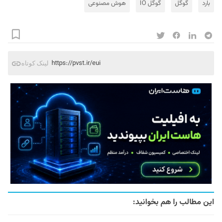
بارد
گوگل
گوگل IO
هوش مصنوعی
https://pvst.ir/eui
لینک کوتاه
این مطالب را هم بخوانید: