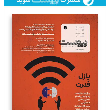
فائزه فتحی رستمی
تحریریه
سروش کرمیان
تحریریه
مینا پاکدل
تحریریه
یسنا امان‌پور
تحریریه
ملینا جعفری
تحریریه