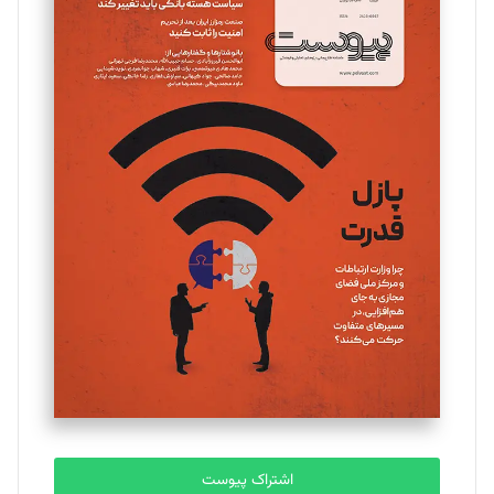
تحریریه
مینا پاکدل
تحریریه
یسنا امان‌پور
تحریریه
ملینا جعفری
تحریریه
مصطفی مسجدی آرانی
تحریریه
اشتراک پیوست