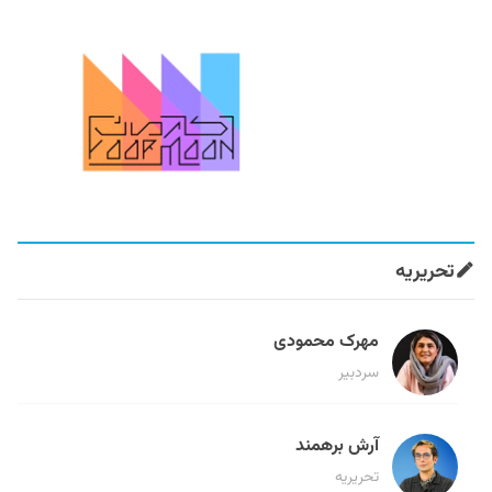
تحریریه
مهرک محمودی
سردبیر
آرش برهمند
تحریریه