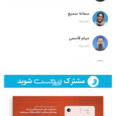
سمانه سمیع
تحریریه
میثم قاسمی
تحریریه
لیلا حنارود
تحریریه
فائزه فتحی رستمی
تحریریه
سروش کرمیان