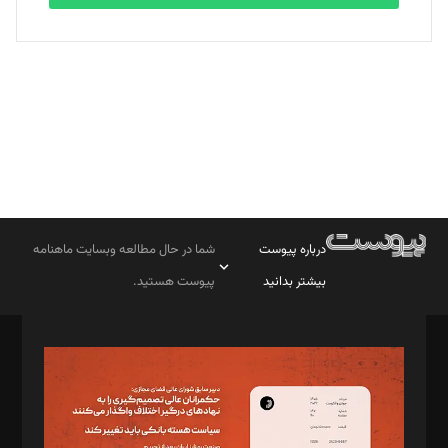
بابک نقاش
تحریریه
درباره پیوست
شما در حال مطالعه وبسایت ماهنامه
بیشتر بدانید
پیوست هستید.
صاحب امتیاز: موسسه پرسش (پویندگان راز ستاره شمال)
مدیر مسئول: محمدباقر اثنی‌عشری
سردبیر: مهرک محمودی
دبیر تحریریه: میثم قاسمی
د‌بیر ناداستان: سمانه سمیع