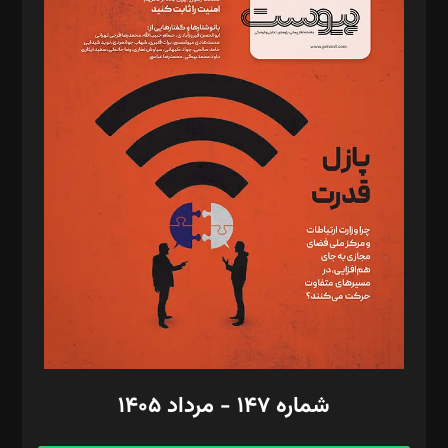
د‌بیر خدمت و تجارت: ابوالفضل رجبی
د‌بیر حقوق فناوری: حسام‌الدین ایپکچی
د‌بیر پیوست جهان: مینا پاکدل
د‌بیر تحریریه آنلاین: بابک نقاش
تحریریه‌: مجتبی محمود‌ی، آرش برهمند، یسنا امان‌پور، سروش کرمیان،
مصطفی مسجدی آرانی، ابوالفضل رجبی، زهرا فکرانه، فائزه فتحی
رستمی،مصطفی باستان
ویرایش: نگار استاد‌‌آقا
طراح یونیفرم: مجید توکلی
فیلمبرداری و عکاسی: امیر شفیعی، مانی لطفی زاده
گرافیک و صفحه‌آرایی: سید‌سبحان‌علی ثابت
مد‌یر توسعه تجاری: کامبیز برید‌
امور مالی: شاپور رهبری، محمد‌ کاظمی‌نیا
امور اد‌اری: راضیه محمود‌ی
شماره ۱۴۷ - مرداد ۱۴۰۵
مرکز تماس: ۰۲۱۴۲۸۲۴۰۰۰
آگهی و مشترکین: ۰۹۱۹۹۹۹۰۴۵۴