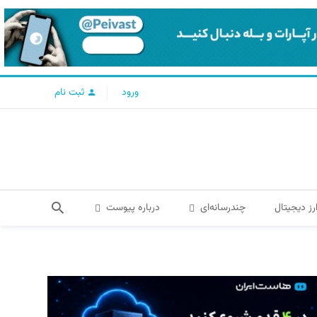
ورود
ثبت نام
رز دیجیتال
چندرسانه‌ای
درباره پیوست