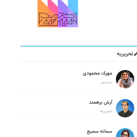
تحریریه
مهرک محمودی
سردبیر
آرش برهمند
تحریریه
سمانه سمیع