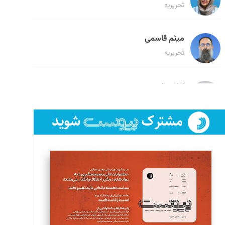
تحریریه
میثم قاسمی
تحریریه
لیلا حنارود
تحریریه
فائزه فتحی رستمی
تحریریه
سروش کرمیان
تحریریه