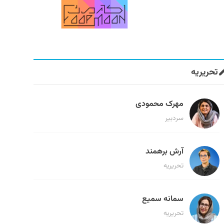
تحریریه
مهرک محمودی
سردبیر
آرش برهمند
تحریریه
سمانه سمیع
تحریریه