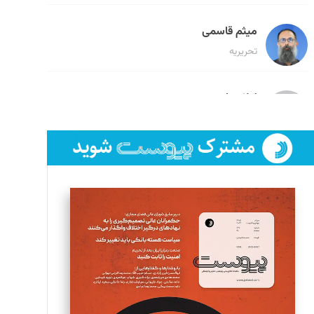
میثم قاسمی
تحریریه
لیلا حنارود
تحریریه
فائزه فتحی رستمی
تحریریه
سروش کرمیان
تحریریه
مینا پاکدل