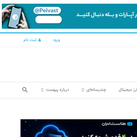
ورود
ثبت نام
رز دیجیتال
چندرسانه‌ای
درباره پیوست