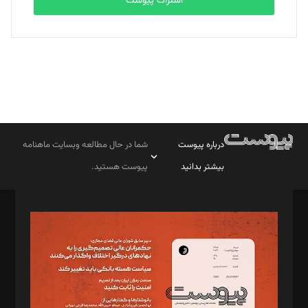
اشتراک پیوست
درباره پیوست
شما در حال مطالعه وبسایت ماهنامه
بیشتر بدانید
پیوست هستید.
صاحب امتیاز: موسسه پرسش (پویندگان راز ستاره شمال)
مدیر مسئول: محمدباقر اثنی‌عشری
سردبیر: مهرک محمودی
دبیر تحریریه: میثم قاسمی
د‌بیر ناداستان: سمانه سمیع
د‌بیر خدمت و تجارت: ابوالفضل رجبی