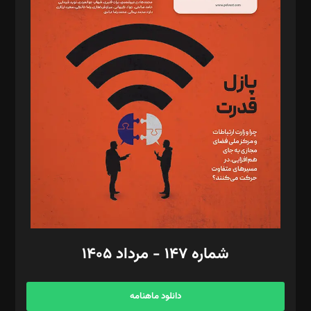
د‌بیر حقوق فناوری: حسام‌الدین ایپکچی
د‌بیر پیوست جهان: مینا پاکدل
د‌بیر تحریریه آنلاین: بابک نقاش
تحریریه‌: مجتبی محمود‌ی، آرش برهمند، یسنا امان‌پور، سروش کرمیان،
مصطفی مسجدی آرانی، ابوالفضل رجبی، زهرا فکرانه، فائزه فتحی
رستمی،مصطفی باستان
ویرایش: نگار استاد‌‌آقا
طراح یونیفرم: مجید توکلی
فیلمبرداری و عکاسی: امیر شفیعی، مانی لطفی زاده
گرافیک و صفحه‌آرایی: سید‌سبحان‌علی ثابت
مد‌یر توسعه تجاری: کامبیز برید‌
امور مالی: شاپور رهبری، محمد‌ کاظمی‌نیا
امور اد‌اری: راضیه محمود‌ی
شماره ۱۴۷ - مرداد ۱۴۰۵
مرکز تماس: ۰۲۱۴۲۸۲۴۰۰۰
آگهی و مشترکین: ۰۹۱۹۹۹۹۰۴۵۴
دانلود ماهنامه