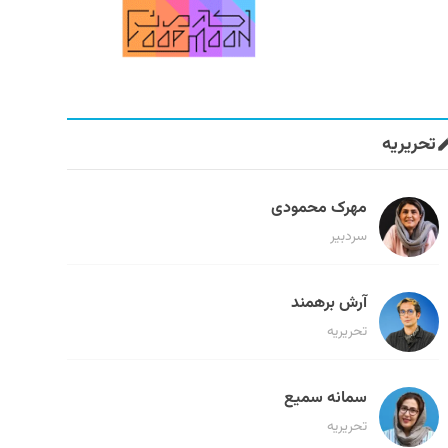
تحریریه
مهرک محمودی
سردبیر
آرش برهمند
تحریریه
سمانه سمیع
تحریریه