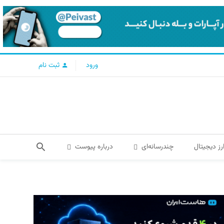
ورود
ثبت نام
رز دیجیتال
چندرسانه‌ای
درباره پیوست