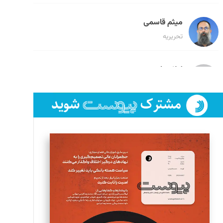
میثم قاسمی
تحریریه
لیلا حنارود
تحریریه
فائزه فتحی رستمی
تحریریه
سروش کرمیان
تحریریه
مینا پاکدل