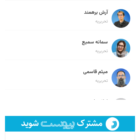
آرش برهمند
تحریریه
سمانه سمیع
تحریریه
میثم قاسمی
تحریریه
لیلا حنارود
تحریریه
فائزه فتحی رستمی