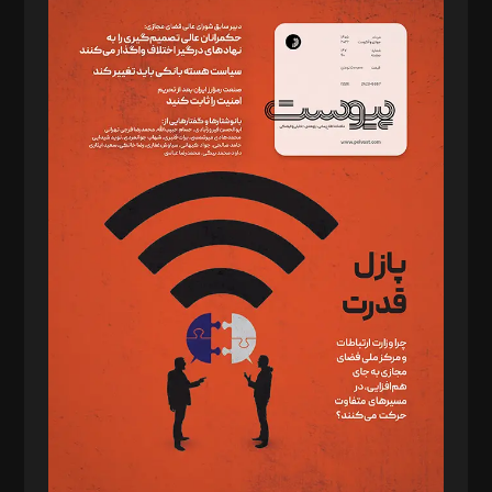
سردبیر: مهرک محمودی
دبیر تحریریه: میثم قاسمی
د‌بیر ناداستان: سمانه سمیع
د‌بیر خدمت و تجارت: ابوالفضل رجبی
د‌بیر حقوق فناوری: حسام‌الدین ایپکچی
د‌بیر پیوست جهان: مینا پاکدل
د‌بیر تحریریه آنلاین: بابک نقاش
تحریریه‌: مجتبی محمود‌ی، آرش برهمند، یسنا امان‌پور، سروش کرمیان،
مصطفی مسجدی آرانی، ابوالفضل رجبی، زهرا فکرانه، فائزه فتحی
رستمی،مصطفی باستان
ویرایش: نگار استاد‌‌آقا
طراح یونیفرم: مجید توکلی
فیلمبرداری و عکاسی: امیر شفیعی، مانی لطفی زاده
گرافیک و صفحه‌آرایی: سید‌سبحان‌علی ثابت
مد‌یر توسعه تجاری: کامبیز برید‌
امور مالی: شاپور رهبری، محمد‌ کاظمی‌نیا