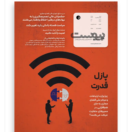
تحریریه
سروش کرمیان
تحریریه
مینا پاکدل
تحریریه
یسنا امان‌پور
تحریریه
ملینا جعفری
تحریریه
مصطفی مسجدی آرانی