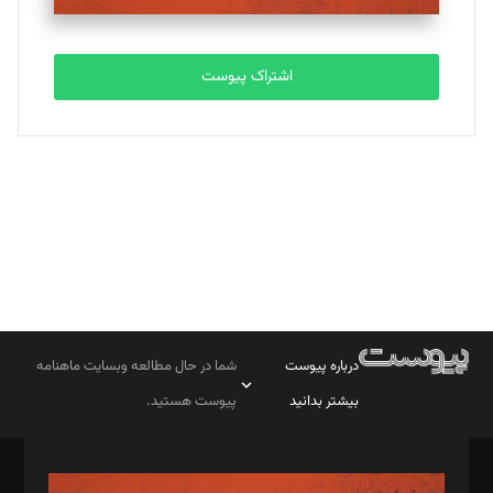
تحریریه
اشتراک پیوست
بابک نقاش
تحریریه
درباره پیوست
شما در حال مطالعه وبسایت ماهنامه
بیشتر بدانید
پیوست هستید.
صاحب امتیاز: موسسه پرسش (پویندگان راز ستاره شمال)
مدیر مسئول: محمدباقر اثنی‌عشری