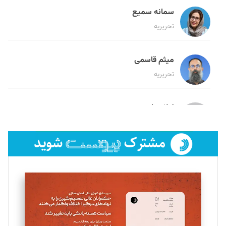
سمانه سمیع
تحریریه
میثم قاسمی
تحریریه
لیلا حنارود
تحریریه
فائزه فتحی رستمی
تحریریه
سروش کرمیان
تحریریه