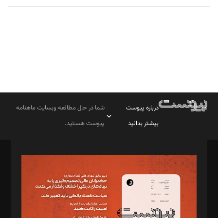
تحریریه
درباره پیوست
شما در حال مطالعه وبسایت ماهنامه
بیشتر بدانید
پیوست هستید.
صاحب امتیاز: موسسه پرسش (پویندگان راز ستاره شمال)
مدیر مسئول: محمدباقر اثنی‌عشری
سردبیر: مهرک محمودی
دبیر تحریریه: میثم قاسمی
د‌بیر ناداستان: سمانه سمیع
د‌بیر خدمت و تجارت: ابوالفضل رجبی