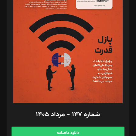
د‌بیر حقوق فناوری: حسام‌الدین ایپکچی
د‌بیر پیوست جهان: مینا پاکدل
د‌بیر تحریریه آنلاین: بابک نقاش
تحریریه‌: مجتبی محمود‌ی، آرش برهمند، یسنا امان‌پور، سروش کرمیان،
مصطفی مسجدی آرانی، ابوالفضل رجبی، زهرا فکرانه، فائزه فتحی
رستمی،مصطفی باستان
ویرایش: نگار استاد‌‌آقا
طراح یونیفرم: مجید توکلی
فیلمبرداری و عکاسی: امیر شفیعی، مانی لطفی زاده
گرافیک و صفحه‌آرایی: سید‌سبحان‌علی ثابت
مد‌یر توسعه تجاری: کامبیز برید‌
امور مالی: شاپور رهبری، محمد‌ کاظمی‌نیا
امور اد‌اری: راضیه محمود‌ی
شماره ۱۴۷ - مرداد ۱۴۰۵
مرکز تماس: ۰۲۱۴۲۸۲۴۰۰۰
آگهی و مشترکین: ۰۹۱۹۹۹۹۰۴۵۴
دانلود ماهنامه