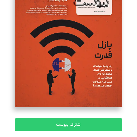
مینا پاکدل
تحریریه
یسنا امان‌پور
تحریریه
ملینا جعفری
تحریریه
مصطفی مسجدی آرانی
تحریریه
اشتراک پیوست
بابک نقاش