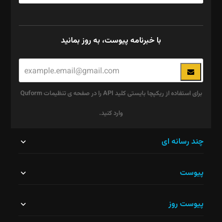
با خبرنامه پیوست، به روز بمانید
برای استفاده از ریکپچا بایستی کلید API را در صفحه ی تنظیمات Quform
وارد کنید.
این
چند رسانه ای
قسمت
پیوست
نباید
خالی
پیوست روز
رها