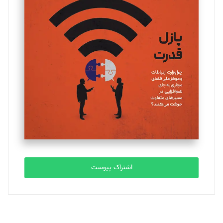
تحریریه
یسنا امان‌پور
تحریریه
ملینا جعفری
تحریریه
مصطفی مسجدی آرانی
تحریریه
اشتراک پیوست
بابک نقاش
تحریریه