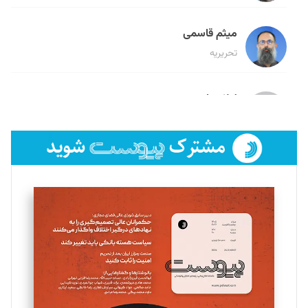
میثم قاسمی
تحریریه
لیلا حنارود
تحریریه
فائزه فتحی رستمی
تحریریه
سروش کرمیان
تحریریه
مینا پاکدل