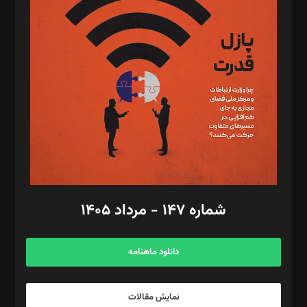
د‌بیر تحریریه آنلاین: بابک نقاش
تحریریه‌: مجتبی محمود‌ی، آرش برهمند، یسنا امان‌پور، سروش کرمیان،
مصطفی مسجدی آرانی، ابوالفضل رجبی، زهرا فکرانه، فائزه فتحی
رستمی،مصطفی باستان
ویرایش: نگار استاد‌‌آقا
طراح یونیفرم: مجید توکلی
فیلمبرداری و عکاسی: امیر شفیعی، مانی لطفی زاده
گرافیک و صفحه‌آرایی: سید‌سبحان‌علی ثابت
مد‌یر توسعه تجاری: کامبیز برید‌
امور مالی: شاپور رهبری، محمد‌ کاظمی‌نیا
امور اد‌اری: راضیه محمود‌ی
شماره ۱۴۷ - مرداد ۱۴۰۵
مرکز تماس: ۰۲۱۴۲۸۲۴۰۰۰
آگهی و مشترکین: ۰۹۱۹۹۹۹۰۴۵۴
دانلود ماهنامه
نمایش مقالات