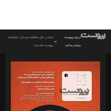
درباره پیوست
شما در حال مطالعه وبسایت ماهنامه
بیشتر بدانید
پیوست هستید.
صاحب امتیاز: موسسه پرسش (پویندگان راز ستاره شمال)
مدیر مسئول: محمدباقر اثنی‌عشری
سردبیر: مهرک محمودی
دبیر تحریریه: میثم قاسمی
د‌بیر ناداستان: سمانه سمیع
د‌بیر خدمت و تجارت: ابوالفضل رجبی
د‌بیر حقوق فناوری: حسام‌الدین ایپکچی
د‌بیر پیوست جهان: مینا پاکدل