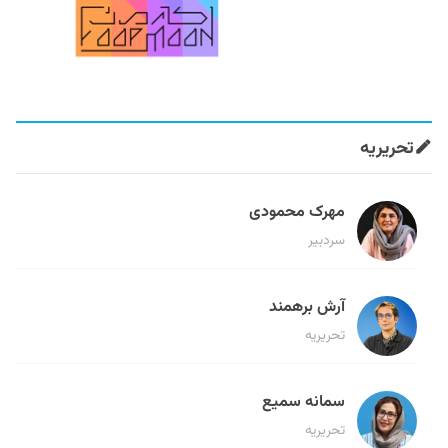
تحریریه
مهرک محمودی
سردبیر
آرش برهمند
تحریریه
سمانه سمیع
تحریریه